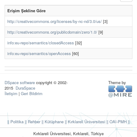
Erişim Şekline Göre
http://creativecommons.org/licenses/by-nc-nd/3.0/us/
[3]
http://creativecommons.org/publicdomain/zero/1.0/
[9]
info:eu-repo/semantics/closedAccess
[32]
info:eu-repo/semantics/openAccess
[60]
DSpace software
copyright © 2002-
Theme by
2015
DuraSpace
İletişim
|
Geri Bildirim
|| Politika
|| Rehber
|| Kütüphane
|| Kırklareli Üniversitesi ||
OAI-PMH ||
Kırklareli Üniversitesi, Kırklareli, Türkiye