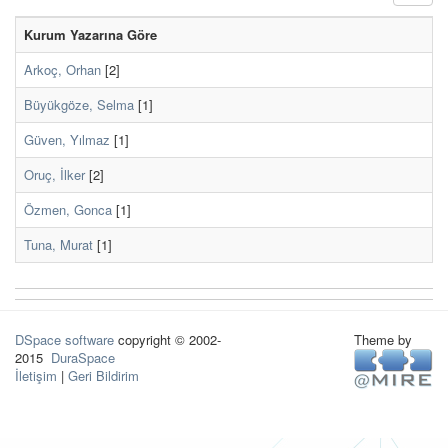
Kurum Yazarına Göre
Arkoç, Orhan
[2]
Büyükgöze, Selma
[1]
Güven, Yılmaz
[1]
Oruç, İlker
[2]
Özmen, Gonca
[1]
Tuna, Murat
[1]
DSpace software
copyright © 2002-
Theme by
2015
DuraSpace
İletişim
|
Geri Bildirim