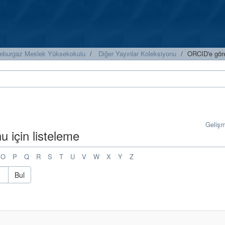
leburgaz Meslek Yüksekokulu
Diğer Yayınlar Koleksiyonu
ORCID'e göre
Geliş
 için listeleme
O
P
Q
R
S
T
U
V
W
X
Y
Z
Bul