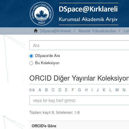
DSpace@Kırklareli
Meslek Yüksekokulları
Lü
DSpace'de Ara
Bu Koleksiyon
ORCID Diğer Yayınlar Koleksiyonu
0-9
A
B
C
D
E
F
G
H
I
J
K
L
M
N
Toplam kayıt 8, listelenen: 1-8
ORCID'e Göre