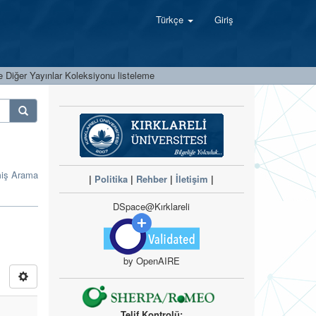
Türkçe
Giriş
 Diğer Yayınlar Koleksiyonu listeleme
miş Arama
|
Politika
|
Rehber
|
İletişim
|
DSpace@Kırklareli
by OpenAIRE
Telif Kontrolü: