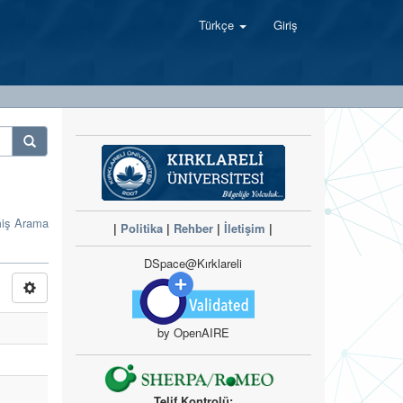
Türkçe
Giriş
miş Arama
|
Politika
|
Rehber
|
İletişim
|
DSpace@Kırklareli
by OpenAIRE
Telif Kontrolü: