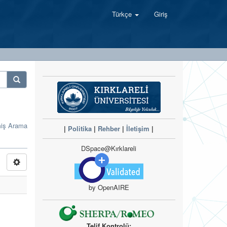
Türkçe
Giriş
miş Arama
|
Politika
|
Rehber
|
İletişim
|
DSpace@Kırklareli
by OpenAIRE
Telif Kontrolü: