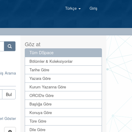
Türkçe
Giriş
Göz at
Tüm DSpace
Bölümler & Koleksiyonlar
Tarihe Göre
miş Arama
Yazara Göre
Kurum Yazarına Göre
Bul
ORCID'e Göre
Başlığa Göre
Konuya Göre
eri Göster
Türe Göre
Dile Göre