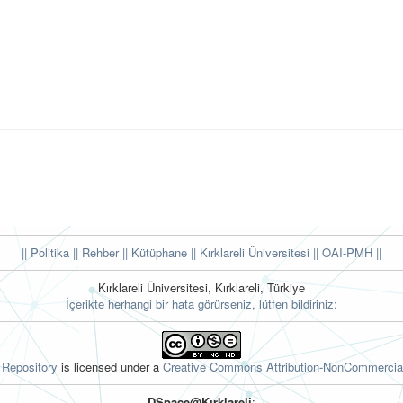
|| Politika
|| Rehber
|| Kütüphane
|| Kırklareli Üniversitesi ||
OAI-PMH ||
Kırklareli Üniversitesi, Kırklareli, Türkiye
İçerikte herhangi bir hata görürseniz, lütfen bildiriniz:
l Repository
is licensed under a
Creative Commons Attribution-NonCommercial
DSpace@Kırklareli
: