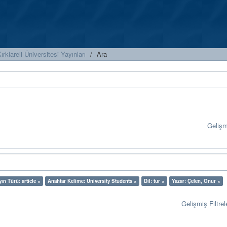
ırklareli Üniversitesi Yayınları
Ara
Geliş
yın Türü: article ×
Anahtar Kelime: University Students ×
Dil: tur ×
Yazar: Çelen, Onur ×
Gelişmiş Filtrel