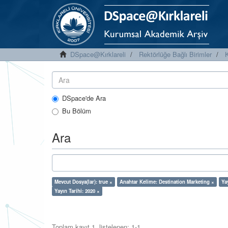
DSpace@Kırklareli
Rektörlüğe Bağlı Birimler
K
DSpace'de Ara
Bu Bölüm
Ara
Mevcut Dosya(lar): true ×
Anahtar Kelime: Destination Marketing ×
Ya
Yayın Tarihi: 2020 ×
Toplam kayıt 1, listelenen: 1-1