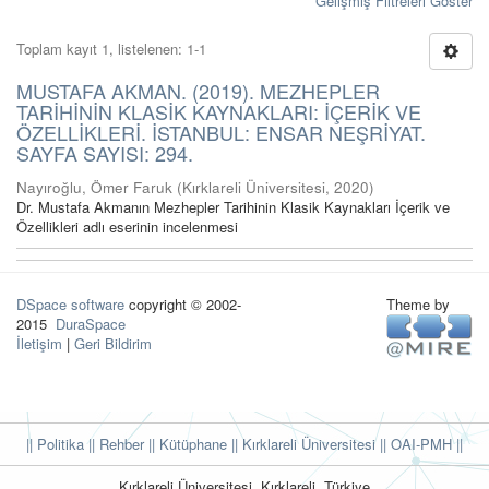
Gelişmiş Filtreleri Göster
Toplam kayıt 1, listelenen: 1-1
MUSTAFA AKMAN. (2019). MEZHEPLER
TARİHİNİN KLASİK KAYNAKLARI: İÇERİK VE
ÖZELLİKLERİ. İSTANBUL: ENSAR NEŞRİYAT.
SAYFA SAYISI: 294.
Nayıroğlu, Ömer Faruk
(
Kırklareli Üniversitesi
,
2020
)
Dr. Mustafa Akmanın Mezhepler Tarihinin Klasik Kaynakları İçerik ve
Özellikleri adlı eserinin incelenmesi
DSpace software
copyright © 2002-
Theme by
2015
DuraSpace
İletişim
|
Geri Bildirim
|| Politika
|| Rehber
|| Kütüphane
|| Kırklareli Üniversitesi ||
OAI-PMH ||
Kırklareli Üniversitesi, Kırklareli, Türkiye