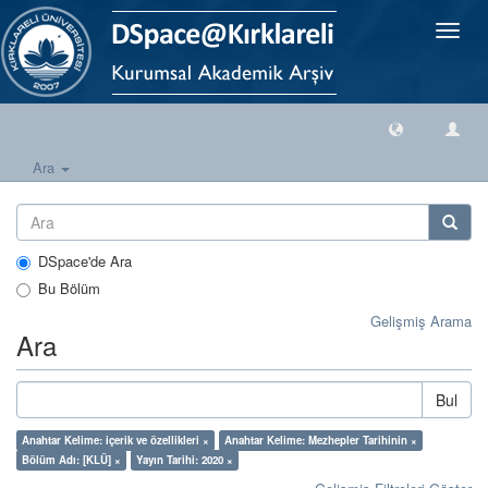
Geçiş
Yönlen
Ara
DSpace'de Ara
Bu Bölüm
Gelişmiş Arama
Ara
Bul
Anahtar Kelime: içerik ve özellikleri ×
Anahtar Kelime: Mezhepler Tarihinin ×
Bölüm Adı: [KLÜ] ×
Yayın Tarihi: 2020 ×