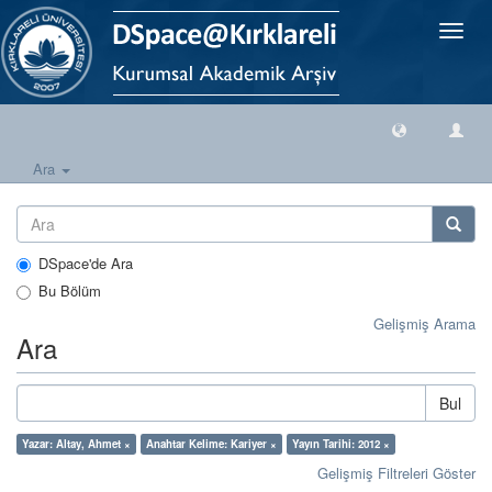
Geçiş
Yönlen
Ara
DSpace'de Ara
Bu Bölüm
Gelişmiş Arama
Ara
Bul
Yazar: Altay, Ahmet ×
Anahtar Kelime: Kariyer ×
Yayın Tarihi: 2012 ×
Gelişmiş Filtreleri Göster