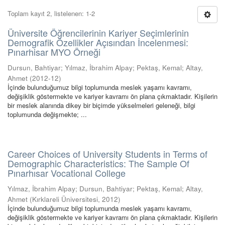
Toplam kayıt 2, listelenen: 1-2
Üniversite Öğrencilerinin Kariyer Seçimlerinin
Demografik Özellikler Açısından İncelenmesi:
Pınarhisar MYO Örneği
Dursun, Bahtiyar
;
Yılmaz, İbrahim Alpay
;
Pektaş, Kemal
;
Altay,
Ahmet
(
2012-12
)
İçinde bulunduğumuz bilgi toplumunda meslek yaşamı kavramı,
değişiklik göstermekte ve kariyer kavramı ön plana çıkmaktadır. Kişilerin
bir meslek alanında dikey bir biçimde yükselmeleri geleneği, bilgi
toplumunda değişmekte; ...
Career Choices of University Students in Terms of
Demographic Characteristics: The Sample Of
Pınarhısar Vocational College
Yılmaz, İbrahim Alpay
;
Dursun, Bahtiyar
;
Pektaş, Kemal
;
Altay,
Ahmet
(
Kırklareli Üniversitesi
,
2012
)
İçinde bulunduğumuz bilgi toplumunda meslek yaşamı kavramı,
değişiklik göstermekte ve kariyer kavramı ön plana çıkmaktadır. Kişilerin