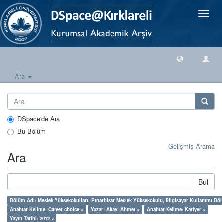
Geçiş
Yönlen
Ara
DSpace'de Ara
Bu Bölüm
Gelişmiş Arama
Ara
Bul
Bölüm Adı: Meslek Yüksekokulları, Pınarhisar Meslek Yüksekokulu, Bilgisayar Kullanımı Bö
Anahtar Kelime: Career choice ×
Yazar: Altay, Ahmet ×
Anahtar Kelime: Kariyer ×
Yayın Tarihi: 2012 ×