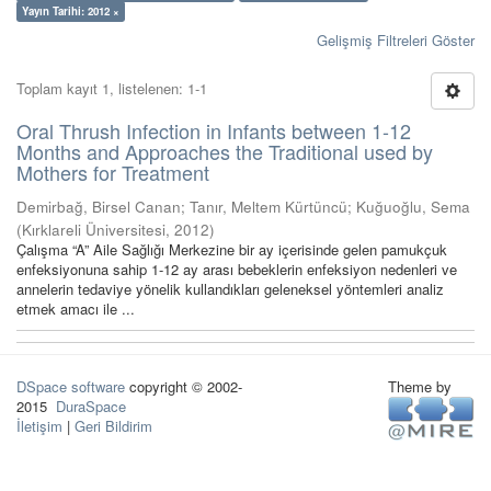
Yayın Tarihi: 2012 ×
Gelişmiş Filtreleri Göster
Toplam kayıt 1, listelenen: 1-1
Oral Thrush Infection in Infants between 1-12
Months and Approaches the Traditional used by
Mothers for Treatment
Demirbağ, Birsel Canan
;
Tanır, Meltem Kürtüncü
;
Kuğuoğlu, Sema
(
Kırklareli Üniversitesi
,
2012
)
Çalışma “A” Aile Sağlığı Merkezine bir ay içerisinde gelen pamukçuk
enfeksiyonuna sahip 1-12 ay arası bebeklerin enfeksiyon nedenleri ve
annelerin tedaviye yönelik kullandıkları geleneksel yöntemleri analiz
etmek amacı ile ...
DSpace software
copyright © 2002-
Theme by
2015
DuraSpace
İletişim
|
Geri Bildirim