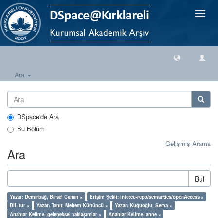
Geçiş
Yönlen
Ara
DSpace'de Ara
Bu Bölüm
Gelişmiş Arama
Ara
Bul
Yazar: Demirbağ, Birsel Canan ×
Erişim Şekli: info:eu-repo/semantics/openAccess ×
Dil: tur ×
Yazar: Tanır, Meltem Kürtüncü ×
Yazar: Kuğuoğlu, Sema ×
Anahtar Kelime: geleneksel yaklaşımlar ×
Anahtar Kelime: anne ×