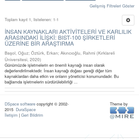
Gelişmiş Filtreleri Göster
Toplam kayıt 1, listelenen: 1-1
İNSAN KAYNAKLARI AKTİVİTELERİ VE KARLILIK
ARASINDAKİ İLİŞKİ: BIST-100 ŞİRKETLERİ
ÜZERİNE BİR ARAŞTIRMA
Başol, Oğuz
;
Öztürk, Erkan
;
Akıncıoğlu, Rahmi
(
Kırklareli
Üniversitesi
,
2020
)
Günümüzde işletmelerin en önemli kaynağı insan olarak
değerlendirilmektedir. İnsan kaynağı doğası gereği diğer tüm
kaynaklardan daha etkin ve onların yöneticisi konumundadır. Bu
bağlamda işletmelerin sürdürülebilirliği ...
DSpace software
copyright © 2002-
Theme by
2015
DuraSpace
İletişim
|
Geri Bildirim