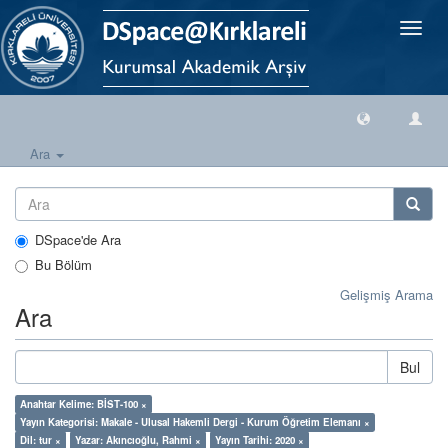
Geçiş
Yönlen
Ara
DSpace'de Ara
Bu Bölüm
Gelişmiş Arama
Ara
Bul
Anahtar Kelime: BİST-100 ×
Yayın Kategorisi: Makale - Ulusal Hakemli Dergi - Kurum Öğretim Elemanı ×
Dil: tur ×
Yazar: Akıncıoğlu, Rahmi ×
Yayın Tarihi: 2020 ×