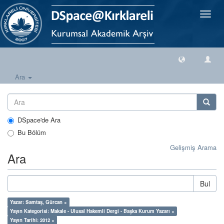
Geçiş
Yönlen
Ara
DSpace'de Ara
Bu Bölüm
Gelişmiş Arama
Ara
Bul
Yazar: Samtaş, Gürcan ×
Yayın Kategorisi: Makale - Ulusal Hakemli Dergi - Başka Kurum Yazarı ×
Yayın Tarihi: 2012 ×