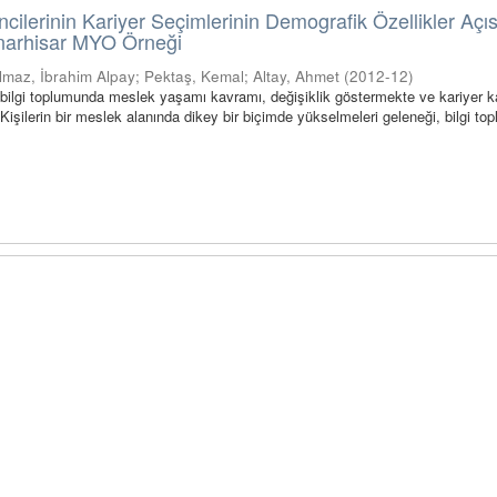
ncilerinin Kariyer Seçimlerinin Demografik Özellikler Açı
ınarhisar MYO Örneği
ılmaz, İbrahim Alpay
;
Pektaş, Kemal
;
Altay, Ahmet
(
2012-12
)
bilgi toplumunda meslek yaşamı kavramı, değişiklik göstermekte ve kariyer 
Kişilerin bir meslek alanında dikey bir biçimde yükselmeleri geleneği, bilgi t