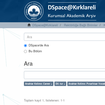
DSpace@Kırklareli
Rektörlüğe Bağlı Birimler
K
DSpace'de Ara
Bu Bölüm
Ara
Anahtar Kelime: Career ×
Dil: tur ×
Anahtar Kelime: Pınarhisar Vocat
Toplam kayıt 1, listelenen: 1-1