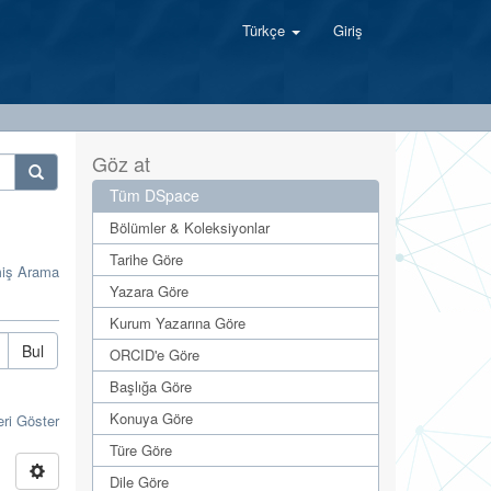
Türkçe
Giriş
Göz at
Tüm DSpace
Bölümler & Koleksiyonlar
Tarihe Göre
miş Arama
Yazara Göre
Kurum Yazarına Göre
Bul
ORCID'e Göre
Başlığa Göre
Konuya Göre
eri Göster
Türe Göre
Dile Göre