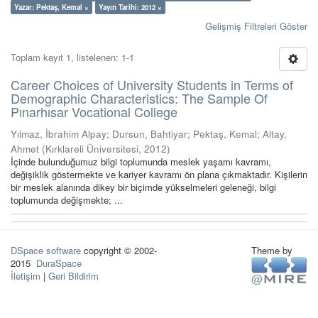
Yazar: Pektaş, Kemal ×
Yayın Tarihi: 2012 ×
Gelişmiş Filtreleri Göster
Toplam kayıt 1, listelenen: 1-1
Career Choices of University Students in Terms of
Demographic Characteristics: The Sample Of
Pınarhısar Vocational College
Yılmaz, İbrahim Alpay
;
Dursun, Bahtiyar
;
Pektaş, Kemal
;
Altay,
Ahmet
(
Kırklareli Üniversitesi
,
2012
)
İçinde bulunduğumuz bilgi toplumunda meslek yaşamı kavramı,
değişiklik göstermekte ve kariyer kavramı ön plana çıkmaktadır. Kişilerin
bir meslek alanında dikey bir biçimde yükselmeleri geleneği, bilgi
toplumunda değişmekte; ...
DSpace software
copyright © 2002-
Theme by
2015
DuraSpace
İletişim
|
Geri Bildirim