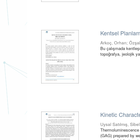
Kentsel Planlama
Arkoç, Orhan
;
Özşa
Bu çalışmada kentleşme
topoğrafya, jeolojik yap
Kinetic Charac
Uysal Satılmış, Sibel
Thermoluminescence (
(GAG) prepared by we