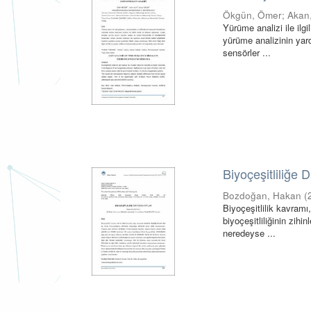
Ökgün, Ömer
;
Akan
Yürüme analizi ile ilgi
yürüme analizinin yard
sensörler ...
Biyoçeşitliliğe 
Bozdoğan, Hakan
(
Biyoçeşitlilik kavram
biyoçeşitliliğinin zihi
neredeyse ...