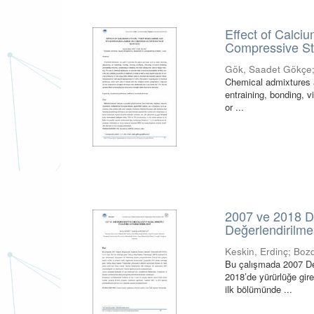
Effect of Calci
Compressive St
Gök, Saadet Gökçe
Chemical admixtures a
entraining, bonding, v
or ...
2007 ve 2018 De
Değerlendirilme
Keskin, Erdinç
;
Bozd
Bu çalışmada 2007 De
2018’de yürürlüğe gire
ilk bölümünde ...