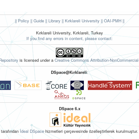
|| Policy
|| Guide
|| Library
|| Kırklareli University ||
OAI-PMH ||
Kırklareli University, Kırklareli, Turkey
If you find any errors in content, please contact:
 Repository
is licensed under a
Creative Commons Attribution-NonCommercial-
DSpace@Kırklareli
:
DSpace 6.x
tarafından
İdeal DSpace
hizmetleri çerçevesinde özelleştirilerek kurulmuştur.