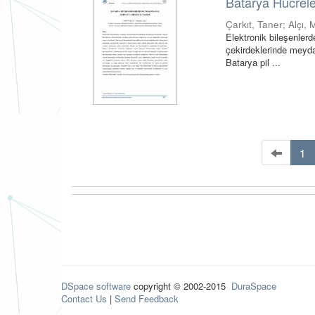
Batarya Hücrele
Çarkıt, Taner
;
Alçı, 
Elektronik bileşenler
çekirdeklerinde meyd
Batarya pil ...
1
DSpace software
copyright © 2002-2015
DuraSpace
Contact Us
|
Send Feedback