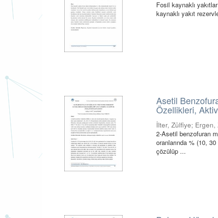
Fosil kaynaklı yakıtla
kaynaklı yakıt rezervle
Asetil Benzofur
Özellikleri, Akt
İlter, Zülfiye
;
Ergen,
2-Asetil benzofuran me
oranlarında % (10, 30 
çözülüp ...