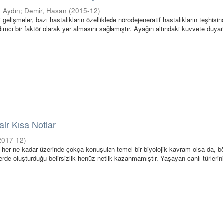
, Aydın
;
Demir, Hasan
(
2015-12
)
li gelişmeler, bazı hastalıkların özelliklede nörodejeneratif hastalıkların teşhisi
ımcı bir faktör olarak yer almasını sağlamıştır. Ayağın altındaki kuvvete duyarl
Dair Kısa Notlar
2017-12
)
ı, her ne kadar üzerinde çokça konuşulan temel bir biyolojik kavram olsa da, 
nlerde oluşturduğu belirsizlik henüz netlik kazanmamıştır. Yaşayan canlı türlerin