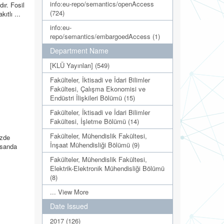
info:eu-repo/semantics/openAccess
ır. Fosil
(724)
ıtlı ...
info:eu-
repo/semantics/embargoedAccess (1)
Department Name
[KLÜ Yayınları] (549)
Fakülteler, İktisadi ve İdari Bilimler
Fakültesi, Çalışma Ekonomisi ve
Endüstri İlişkileri Bölümü (15)
Fakülteler, İktisadi ve İdari Bilimler
Fakültesi, İşletme Bölümü (14)
Fakülteler, Mühendislik Fakültesi,
üzde
İnşaat Mühendisliği Bölümü (9)
oksanda
Fakülteler, Mühendislik Fakültesi,
Elektrik-Elektronik Mühendisliği Bölümü
(8)
... View More
Date Issued
2017 (126)