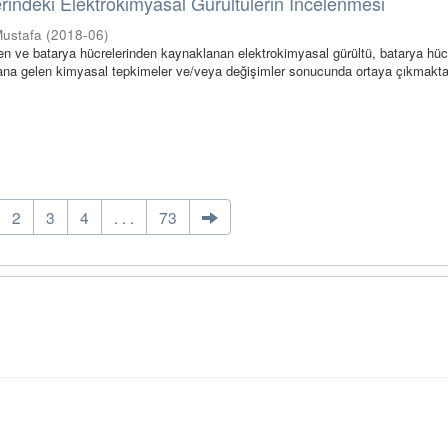
rindeki Elektrokimyasal Gürültülerin İncelenmesi
Mustafa
(
2018-06
)
den ve batarya hücrelerinden kaynaklanan elektrokimyasal gürültü, batarya hücr
ana gelen kimyasal tepkimeler ve/veya değişimler sonucunda ortaya çıkmakta
2
3
4
. . .
73