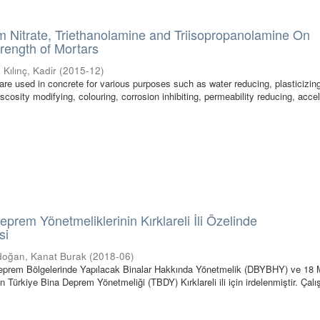
um Nitrate, Triethanolamine and Triisopropanolamine On
rength of Mortars
;
Kılınç, Kadir
(
2015-12
)
re used in concrete for various purposes such as water reducing, plasticizing
iscosity modifying, colouring, corrosion inhibiting, permeability reducing, acce
prem Yönetmeliklerinin Kırklareli İli Özelinde
si
oğan, Kanat Burak
(
2018-06
)
prem Bölgelerinde Yapılacak Binalar Hakkında Yönetmelik (DBYBHY) ve 18 
n Türkiye Bina Deprem Yönetmeliği (TBDY) Kırklareli ili için irdelenmiştir. Çal