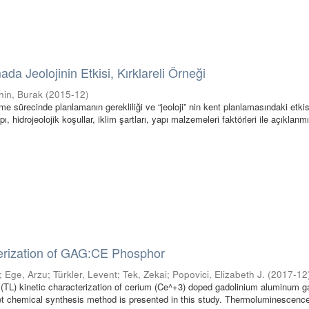
da Jeolojinin Etkisi, Kırklareli Örneği
hin, Burak
(
2015-12
)
 sürecinde planlamanın gerekliliği ve “jeoloji” nin kent planlamasındaki etkis
ı, hidrojeolojik koşullar, iklim şartları, yapı malzemeleri faktörleri ile açıklanmış
terization of GAG:CE Phosphor
;
Ege, Arzu
;
Türkler, Levent
;
Tek, Zekai
;
Popovici, Elizabeth J.
(
2017-12
TL) kinetic characterization of cerium (Ce^+3) doped gadolinium aluminum g
t chemical synthesis method is presented in this study. Thermoluminescenc