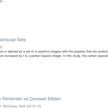
r ...
rticular Sets
2
)
set is defined as a set of m positive integers with the property that the product
nt increased by t is a perfect square integer. In this study, the certain special 
 Yöntemleri ve Çevresel Etkileri
r
;
Mutlubaş, Halil
(
2016-12
)