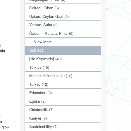
Gökçöl, Cihan (6)
Uçkun, Ceylan Gazi (6)
Yılmaz, Süha (6)
Özdemir Karaca, Pınar (6)
... View More
i
Subject
tır. ...
[No Keywords] (49)
Türkiye (15)
Meslek Yüksekokulu (12)
Turkey (12)
Education (8)
Eğitim (8)
Girişimcilik (7)
)
Kariyer (7)
arnet
Sustainability (7)
e glow