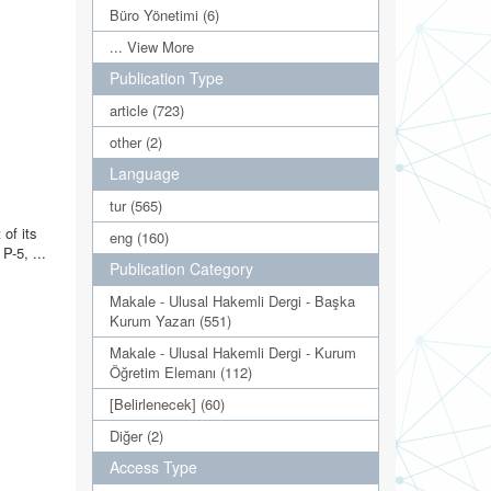
Büro Yönetimi (6)
... View More
Publication Type
article (723)
other (2)
Language
tur (565)
 of its
eng (160)
P-5, ...
Publication Category
Makale - Ulusal Hakemli Dergi - Başka
Kurum Yazarı (551)
Makale - Ulusal Hakemli Dergi - Kurum
Öğretim Elemanı (112)
[Belirlenecek] (60)
Diğer (2)
Access Type