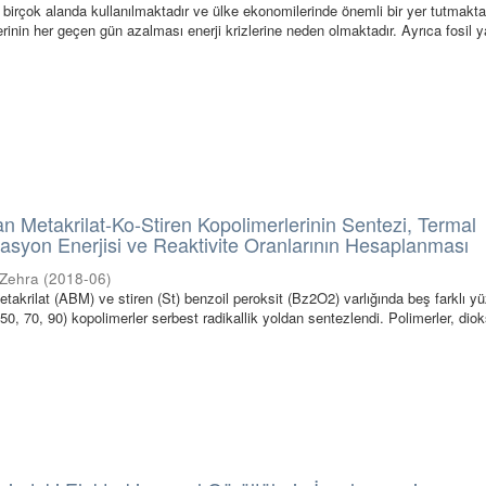
r birçok alanda kullanılmaktadır ve ülke ekonomilerinde önemli bir yer tutmaktad
rinin her geçen gün azalması enerji krizlerine neden olmaktadır. Ayrıca fosil yak
an Metakrilat-Ko-Stiren Kopolimerlerinin Sentezi, Termal
ivasyon Enerjisi ve Reaktivite Oranlarının Hesaplanması
 Zehra
(
2018-06
)
takrilat (ABM) ve stiren (St) benzoil peroksit (Bz2O2) varlığında beş farklı y
50, 70, 90) kopolimerler serbest radikallik yoldan sentezlendi. Polimerler, di