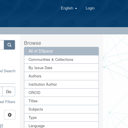
English
Login
Browse
All of DSpace
Communities & Collections
By Issue Date
d Search
Authors
Institution Author
Go
ORCID
Titles
d Filters
Subjects
Type
zi
Language