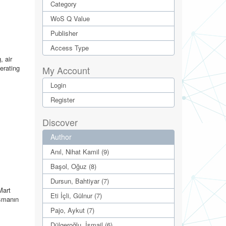
Category
WoS Q Value
Publisher
Access Type
, air
lerating
My Account
Login
Register
Discover
Author
Anıl, Nihat Kamil (9)
Başol, Oğuz (8)
Dursun, Bahtiyar (7)
Mart
Eti İçli, Gülnur (7)
ışmanın
Pajo, Aykut (7)
Dülgeroğlu, İsmail (6)