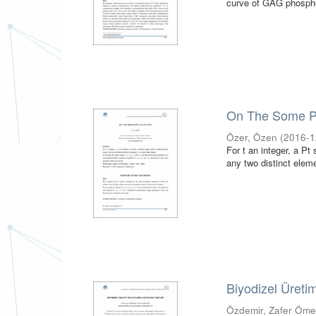
curve of GAG phospho
On The Some Pa
Özer, Özen
(
2016-1
For t an integer, a Pt 
any two distinct eleme
Biyodizel Üretim
Özdemir, Zafer Öme