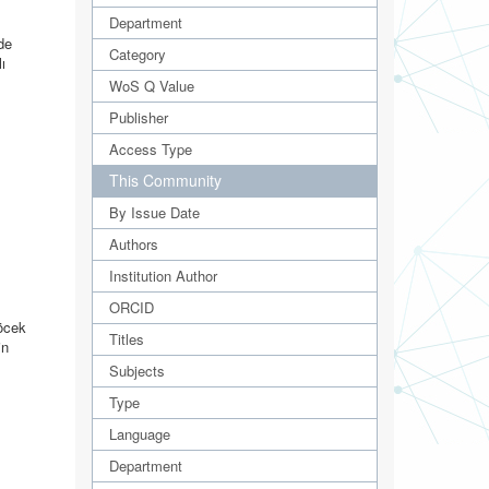
Department
nde
Category
ı
WoS Q Value
Publisher
Access Type
This Community
By Issue Date
Authors
Institution Author
ORCID
böcek
Titles
in
Subjects
Type
Language
Department