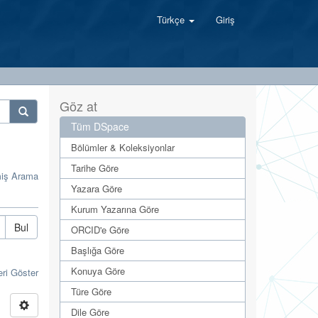
Türkçe
Giriş
Göz at
Tüm DSpace
Bölümler & Koleksiyonlar
Tarihe Göre
miş Arama
Yazara Göre
Kurum Yazarına Göre
Bul
ORCID'e Göre
Başlığa Göre
Konuya Göre
eri Göster
Türe Göre
Dile Göre