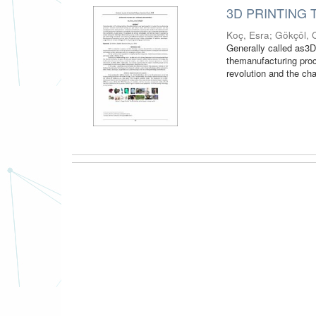
3D PRINTING
Koç, Esra
;
Gökçöl, 
Generally called as3D
themanufacturing proc
revolution and the cha