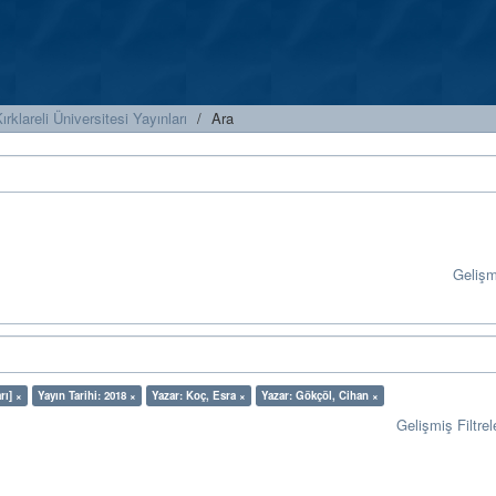
ırklareli Üniversitesi Yayınları
Ara
Geliş
rı] ×
Yayın Tarihi: 2018 ×
Yazar: Koç, Esra ×
Yazar: Gökçöl, Cihan ×
Gelişmiş Filtrel