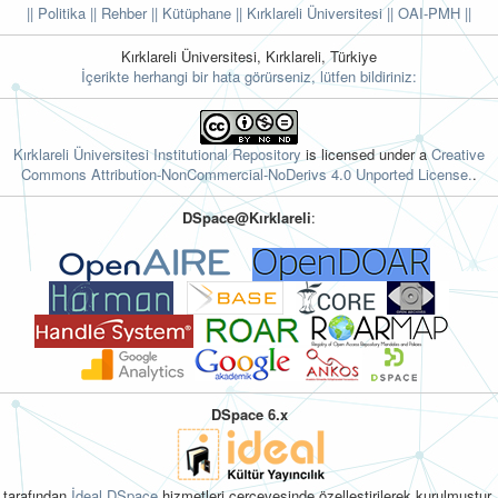
|| Politika
|| Rehber
|| Kütüphane
|| Kırklareli Üniversitesi ||
OAI-PMH ||
Kırklareli Üniversitesi, Kırklareli, Türkiye
İçerikte herhangi bir hata görürseniz, lütfen bildiriniz:
Kırklareli Üniversitesi Institutional Repository
is licensed under a
Creative
Commons Attribution-NonCommercial-NoDerivs 4.0 Unported License.
.
DSpace@Kırklareli
:
DSpace 6.x
tarafından
İdeal DSpace
hizmetleri çerçevesinde özelleştirilerek kurulmuştur.