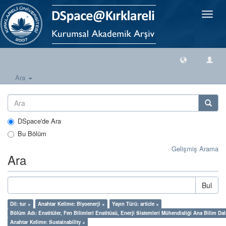
Geçiş
Yönlen
Ara
DSpace'de Ara
Bu Bölüm
Gelişmiş Arama
Ara
Bul
Dil: tur ×
Anahtar Kelime: Biyoenerji ×
Yayın Türü: article ×
Bölüm Adı: Enstitüler, Fen Bilimleri Enstitüsü, Enerji Sistemleri Mühendisliği Ana Bilim Dal
Anahtar Kelime: Sustainability ×