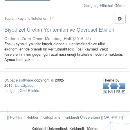
Gelişmiş Filtreleri Göster
Toplam kayıt 1, listelenen: 1-1
Biyodizel Üretim Yöntemleri ve Çevresel Etkileri
Özdemir, Zafer Ömer
;
Mutlubaş, Halil
(
2016-12
)
Fosil kaynaklı yakıtlar birçok alanda kullanılmaktadır ve ülke
ekonomilerinde önemli bir yer tutmaktadır. Fosil kaynaklı yakıt
rezervlerinin her geçen gün azalması enerji krizlerine neden olmaktadır.
Ayrıca fosil yakıtlı ...
DSpace software
copyright © 2002-
Theme by
2015
DuraSpace
İletişim
|
Geri Bildirim
|| Politika
|| Rehber
|| Kütüphane
|| Kırklareli Üniversitesi ||
OAI-PMH ||
Kırklareli Üniversitesi, Kırklareli, Türkiye