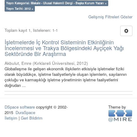
Yayın Kategorisi: Makale - Ulusal Hakemli Dergi - Başka Kurum Yazarı ×
Yayın Tarihi: 2012 ×
Gelişmiş Filtreleri Göster
Toplam kayıt 1, listelenen: 1-1
İşletmelerde İç Kontrol Sisteminin Etkinliğinin
İncelenmesi ve Trakya Bölgesindeki Ayçiçek Yağı
Sektöründe Bir Araştırma
Akbulut, Emre
(
Kırklareli Üniversitesi
,
2012
)
Globalleşme ile gelişen ekonomik ilişkilerin etkisiyle işletmeler fiziki
olarak büyüdükçe, işletme faaliyetleriyle oluşan işlemlerin, sayılarının
çokluğu ve karmaşıklığı işletme yönetiminin işletme faaliyetlerini
doğrudan ...
DSpace software
copyright © 2002-
Theme by
2015
DuraSpace
İletişim
|
Geri Bildirim