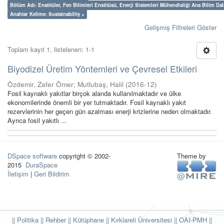
Bölüm Adı: Enstitüler, Fen Bilimleri Enstitüsü, Enerji Sistemleri Mühendisliği Ana Bilim Dal
Anahtar Kelime: Sustainability ×
Gelişmiş Filtreleri Göster
Toplam kayıt 1, listelenen: 1-1
Biyodizel Üretim Yöntemleri ve Çevresel Etkileri
Özdemir, Zafer Ömer
;
Mutlubaş, Halil
(
2016-12
)
Fosil kaynaklı yakıtlar birçok alanda kullanılmaktadır ve ülke
ekonomilerinde önemli bir yer tutmaktadır. Fosil kaynaklı yakıt
rezervlerinin her geçen gün azalması enerji krizlerine neden olmaktadır.
Ayrıca fosil yakıtlı ...
DSpace software
copyright © 2002-
Theme by
2015
DuraSpace
İletişim
|
Geri Bildirim
|| Politika
|| Rehber
|| Kütüphane
|| Kırklareli Üniversitesi ||
OAI-PMH ||