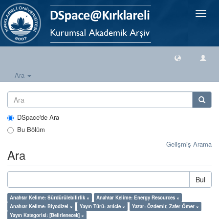
Geçiş
Yönlen
Ara
DSpace'de Ara
Bu Bölüm
Gelişmiş Arama
Ara
Bul
Anahtar Kelime: Sürdürülebilirlik ×
Anahtar Kelime: Energy Resources ×
Anahtar Kelime: Biyodizel ×
Yayın Türü: article ×
Yazar: Özdemir, Zafer Ömer ×
Yayın Kategorisi: [Belirlenecek] ×