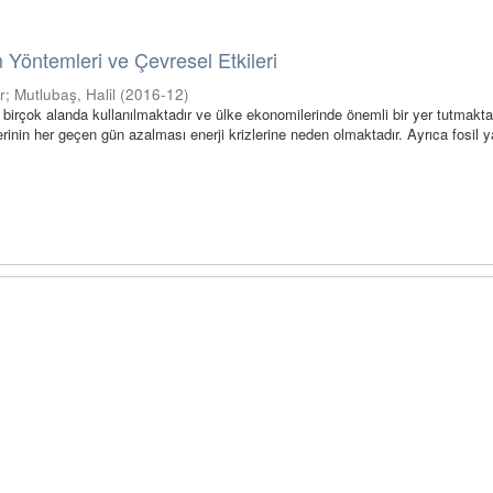
 Yöntemleri ve Çevresel Etkileri
r
;
Mutlubaş, Halil
(
2016-12
)
r birçok alanda kullanılmaktadır ve ülke ekonomilerinde önemli bir yer tutmaktad
rinin her geçen gün azalması enerji krizlerine neden olmaktadır. Ayrıca fosil yak