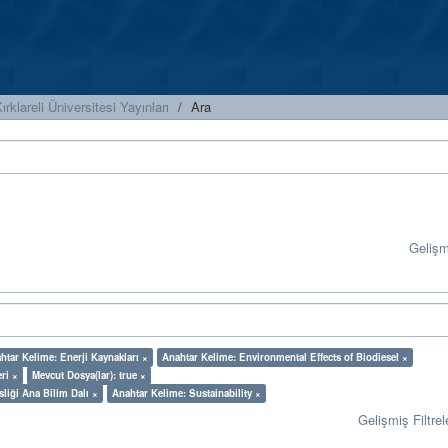
ırklareli Üniversitesi Yayınları
Ara
Geliş
htar Kelime: Enerji Kaynakları ×
Anahtar Kelime: Environmental Effects of Biodiesel ×
ri ×
Mevcut Dosya(lar): true ×
sliği Ana Bilim Dalı ×
Anahtar Kelime: Sustainability ×
Gelişmiş Filtrel