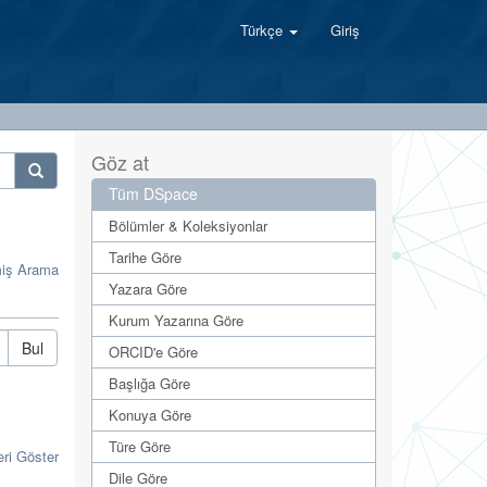
Türkçe
Giriş
Göz at
Tüm DSpace
Bölümler & Koleksiyonlar
Tarihe Göre
miş Arama
Yazara Göre
Kurum Yazarına Göre
Bul
ORCID'e Göre
Başlığa Göre
Konuya Göre
Türe Göre
eri Göster
Dile Göre