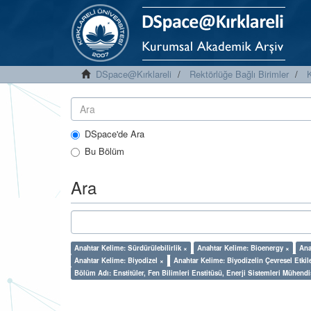
DSpace@Kırklareli
Rektörlüğe Bağlı Birimler
K
DSpace'de Ara
Bu Bölüm
Ara
Anahtar Kelime: Sürdürülebilirlik ×
Anahtar Kelime: Bioenergy ×
Ana
Anahtar Kelime: Biyodizel ×
Anahtar Kelime: Biyodizelin Çevresel Etkile
Bölüm Adı: Enstitüler, Fen Bilimleri Enstitüsü, Enerji Sistemleri Mühendi