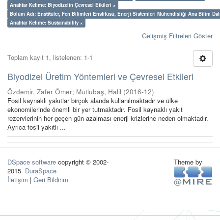
Anahtar Kelime: Biyodizelin Çevresel Etkileri ×
Bölüm Adı: Enstitüler, Fen Bilimleri Enstitüsü, Enerji Sistemleri Mühendisliği Ana Bilim Dal
Anahtar Kelime: Sustainability ×
Gelişmiş Filtreleri Göster
Toplam kayıt 1, listelenen: 1-1
Biyodizel Üretim Yöntemleri ve Çevresel Etkileri
Özdemir, Zafer Ömer
;
Mutlubaş, Halil
(
2016-12
)
Fosil kaynaklı yakıtlar birçok alanda kullanılmaktadır ve ülke
ekonomilerinde önemli bir yer tutmaktadır. Fosil kaynaklı yakıt
rezervlerinin her geçen gün azalması enerji krizlerine neden olmaktadır.
Ayrıca fosil yakıtlı ...
DSpace software
copyright © 2002-
Theme by
2015
DuraSpace
İletişim
|
Geri Bildirim