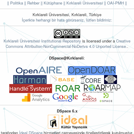
|| Politika
|| Rehber
|| Kütüphane
|| Kırklareli Üniversitesi ||
OAI-PMH ||
Kırklareli Üniversitesi, Kırklareli, Türkiye
İçerikte herhangi bir hata görürseniz, lütfen bildiriniz:
Kırklareli Üniversitesi Institutional Repository
is licensed under a
Creative
Commons Attribution-NonCommercial-NoDerivs 4.0 Unported License.
.
DSpace@Kırklareli
:
DSpace 6.x
tarafından
İdeal DSpace
hizmetleri çerçevesinde özelleştirilerek kurulmuştur.