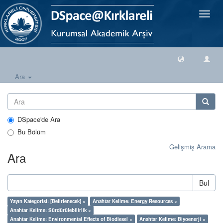
Geçiş
Yönlen
Ara
DSpace'de Ara
Bu Bölüm
Gelişmiş Arama
Ara
Bul
Yayın Kategorisi: [Belirlenecek] ×
Anahtar Kelime: Energy Resources ×
Anahtar Kelime: Sürdürülebilirlik ×
Anahtar Kelime: Environmental Effects of Biodiesel ×
Anahtar Kelime: Biyoenerji ×