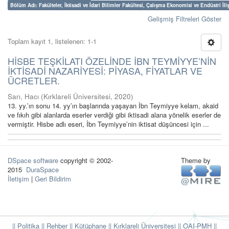
Bölüm Adı: Fakülteler, İktisadi ve İdari Bilimler Fakültesi, Çalışma Ekonomisi ve Endüstri İl
Gelişmiş Filtreleri Göster
Toplam kayıt 1, listelenen: 1-1
HİSBE TEŞKİLATI ÖZELİNDE İBN TEYMİYYE’NİN
İKTİSADİ NAZARİYESİ: PİYASA, FİYATLAR VE
ÜCRETLER.
Sarı, Hacı
(
Kırklareli Üniversitesi
,
2020
)
13. yy.’ın sonu 14. yy’ın başlarında yaşayan İbn Teymiyye kelam, akaid
ve fıkıh gibi alanlarda eserler verdiği gibi iktisadi alana yönelik eserler de
vermiştir. Hisbe adlı eseri, İbn Teymiyye’nin iktisat düşüncesi için ...
DSpace software
copyright © 2002-
Theme by
2015
DuraSpace
İletişim
|
Geri Bildirim
|| Politika
|| Rehber
|| Kütüphane
|| Kırklareli Üniversitesi ||
OAI-PMH ||