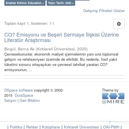
Anahtar Kelime: Education ×
Yayın Tarihi: 2020 ×
Gelişmiş Filtreleri Göster
Toplam kayıt 1, listelenen: 1-1
CO? Emisyonu ve Beşeri Sermaye İlişkisi Üzerine
Literatür Araştırması
Bingül, Berna Ak
(
Kırklareli Üniversitesi
,
2020
)
Çevreselsorunlar, ekonomik maliyet içermelerinin yanı sıra toplumsal
gelişim ve refahseviyesi üzerinde de etkilidir. Bu nedenle, fosil yakıt
tüketimi sonucu ortayaçıkan ve çevresel tahribat yaratan CO?
emisyonunun, ...
DSpace software
copyright © 2002-
Theme by
2015
DuraSpace
İletişim
|
Geri Bildirim
|| Politika
|| Rehber
|| Kütüphane
|| Kırklareli Üniversitesi ||
OAI-PMH ||