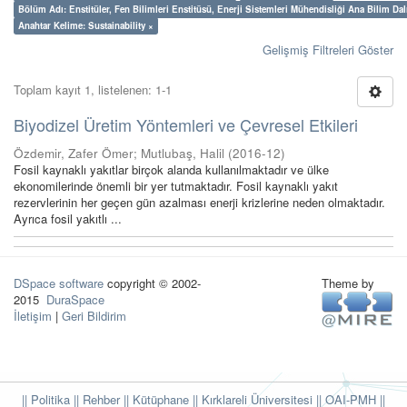
Bölüm Adı: Enstitüler, Fen Bilimleri Enstitüsü, Enerji Sistemleri Mühendisliği Ana Bilim Dal
Anahtar Kelime: Sustainability ×
Gelişmiş Filtreleri Göster
Toplam kayıt 1, listelenen: 1-1
Biyodizel Üretim Yöntemleri ve Çevresel Etkileri
Özdemir, Zafer Ömer
;
Mutlubaş, Halil
(
2016-12
)
Fosil kaynaklı yakıtlar birçok alanda kullanılmaktadır ve ülke
ekonomilerinde önemli bir yer tutmaktadır. Fosil kaynaklı yakıt
rezervlerinin her geçen gün azalması enerji krizlerine neden olmaktadır.
Ayrıca fosil yakıtlı ...
DSpace software
copyright © 2002-
Theme by
2015
DuraSpace
İletişim
|
Geri Bildirim
|| Politika
|| Rehber
|| Kütüphane
|| Kırklareli Üniversitesi ||
OAI-PMH ||