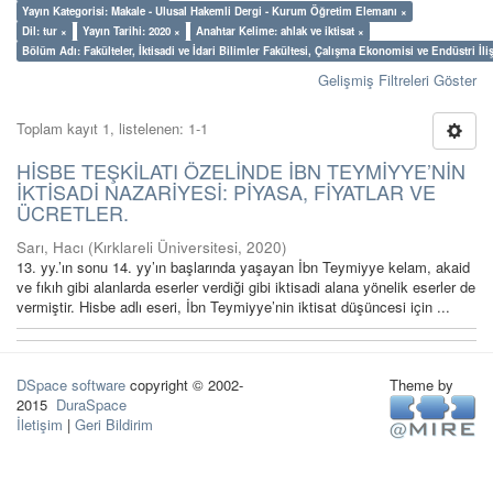
Yayın Kategorisi: Makale - Ulusal Hakemli Dergi - Kurum Öğretim Elemanı ×
Dil: tur ×
Yayın Tarihi: 2020 ×
Anahtar Kelime: ahlak ve iktisat ×
Bölüm Adı: Fakülteler, İktisadi ve İdari Bilimler Fakültesi, Çalışma Ekonomisi ve Endüstri İl
Gelişmiş Filtreleri Göster
Toplam kayıt 1, listelenen: 1-1
HİSBE TEŞKİLATI ÖZELİNDE İBN TEYMİYYE’NİN
İKTİSADİ NAZARİYESİ: PİYASA, FİYATLAR VE
ÜCRETLER.
Sarı, Hacı
(
Kırklareli Üniversitesi
,
2020
)
13. yy.’ın sonu 14. yy’ın başlarında yaşayan İbn Teymiyye kelam, akaid
ve fıkıh gibi alanlarda eserler verdiği gibi iktisadi alana yönelik eserler de
vermiştir. Hisbe adlı eseri, İbn Teymiyye’nin iktisat düşüncesi için ...
DSpace software
copyright © 2002-
Theme by
2015
DuraSpace
İletişim
|
Geri Bildirim