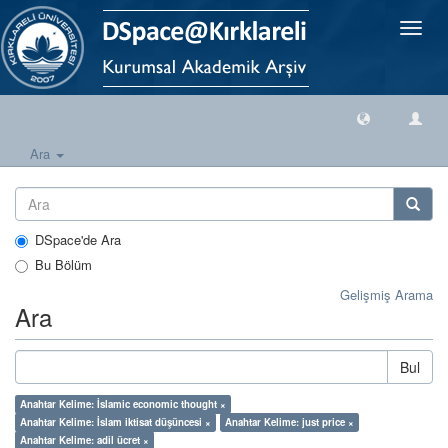
Geçiş
Yönlen
Ara
DSpace'de Ara
Bu Bölüm
Gelişmiş Arama
Ara
Bul
Anahtar Kelime: İslamic economic thought ×
Anahtar Kelime: İslam iktisat düşüncesi ×
Anahtar Kelime: just price ×
Anahtar Kelime: adil ücret ×