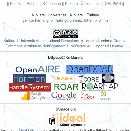
|| Politika
|| Rehber
|| Kütüphane
|| Kırklareli Üniversitesi ||
OAI-PMH ||
Kırklareli Üniversitesi, Kırklareli, Türkiye
İçerikte herhangi bir hata görürseniz, lütfen bildiriniz:
Kırklareli Üniversitesi Institutional Repository
is licensed under a
Creative
Commons Attribution-NonCommercial-NoDerivs 4.0 Unported License.
.
DSpace@Kırklareli
:
DSpace 6.x
tarafından
İdeal DSpace
hizmetleri çerçevesinde özelleştirilerek kurulmuştur.