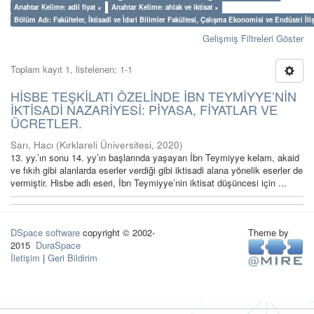
Anahtar Kelime: adil fiyat ×
Anahtar Kelime: ahlak ve iktisat ×
Bölüm Adı: Fakülteler, İktisadi ve İdari Bilimler Fakültesi, Çalışma Ekonomisi ve Endüstri İl
Gelişmiş Filtreleri Göster
Toplam kayıt 1, listelenen: 1-1
HİSBE TEŞKİLATI ÖZELİNDE İBN TEYMİYYE’NİN
İKTİSADİ NAZARİYESİ: PİYASA, FİYATLAR VE
ÜCRETLER.
Sarı, Hacı
(
Kırklareli Üniversitesi
,
2020
)
13. yy.’ın sonu 14. yy’ın başlarında yaşayan İbn Teymiyye kelam, akaid
ve fıkıh gibi alanlarda eserler verdiği gibi iktisadi alana yönelik eserler de
vermiştir. Hisbe adlı eseri, İbn Teymiyye’nin iktisat düşüncesi için ...
DSpace software
copyright © 2002-
Theme by
2015
DuraSpace
İletişim
|
Geri Bildirim