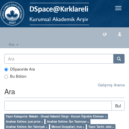
Geçiş
Yönlen
Ara
DSpace'de Ara
Bu Bölüm
Gelişmiş Arama
Ara
Bul
Yayın Kategorisi: Makale - Ulusal Hakemli Dergi - Kurum Öğretim Elemanı ×
Anahtar Kelime: just price ×
Anahtar Kelime: İbn Teymiyye ×
Anahtar Kelime: Ibn Taimiyah ×
Mevcut Dosya(lar): true ×
Yayın Tarihi: 2020 ×