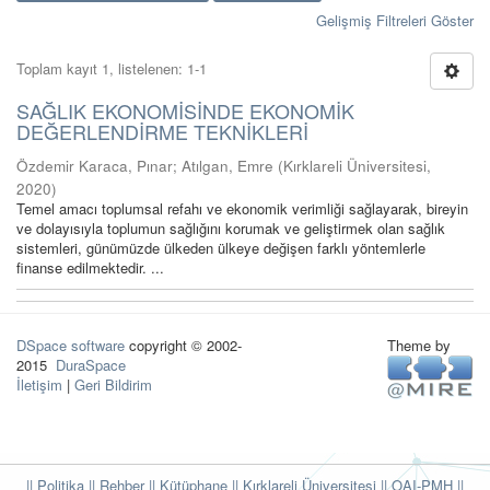
Gelişmiş Filtreleri Göster
Toplam kayıt 1, listelenen: 1-1
SAĞLIK EKONOMİSİNDE EKONOMİK
DEĞERLENDİRME TEKNİKLERİ
Özdemir Karaca, Pınar
;
Atılgan, Emre
(
Kırklareli Üniversitesi
,
2020
)
Temel amacı toplumsal refahı ve ekonomik verimliği sağlayarak, bireyin
ve dolayısıyla toplumun sağlığını korumak ve geliştirmek olan sağlık
sistemleri, günümüzde ülkeden ülkeye değişen farklı yöntemlerle
finanse edilmektedir. ...
DSpace software
copyright © 2002-
Theme by
2015
DuraSpace
İletişim
|
Geri Bildirim
|| Politika
|| Rehber
|| Kütüphane
|| Kırklareli Üniversitesi ||
OAI-PMH ||