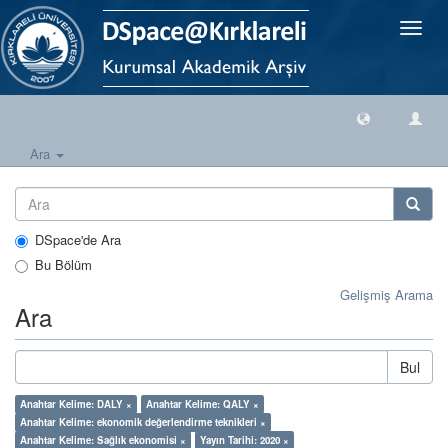
Geçiş
Yönlen
Ara
DSpace'de Ara
Bu Bölüm
Gelişmiş Arama
Ara
Bul
Anahtar Kelime: DALY ×
Anahtar Kelime: QALY ×
Anahtar Kelime: ekonomik değerlendirme teknikleri ×
Anahtar Kelime: Sağlık ekonomisi ×
Yayın Tarihi: 2020 ×