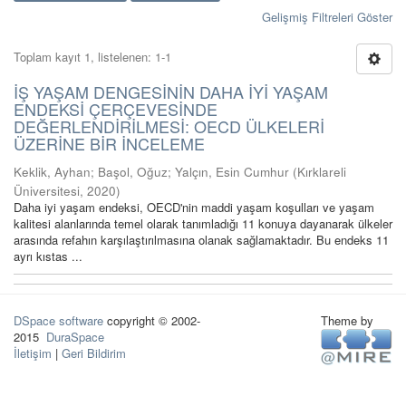
Gelişmiş Filtreleri Göster
Toplam kayıt 1, listelenen: 1-1
İŞ YAŞAM DENGESİNİN DAHA İYİ YAŞAM
ENDEKSİ ÇERÇEVESİNDE
DEĞERLENDİRİLMESİ: OECD ÜLKELERİ
ÜZERİNE BİR İNCELEME
Keklik, Ayhan
;
Başol, Oğuz
;
Yalçın, Esin Cumhur
(
Kırklareli
Üniversitesi
,
2020
)
Daha iyi yaşam endeksi, OECD'nin maddi yaşam koşulları ve yaşam
kalitesi alanlarında temel olarak tanımladığı 11 konuya dayanarak ülkeler
arasında refahın karşılaştırılmasına olanak sağlamaktadır. Bu endeks 11
ayrı kıstas ...
DSpace software
copyright © 2002-
Theme by
2015
DuraSpace
İletişim
|
Geri Bildirim