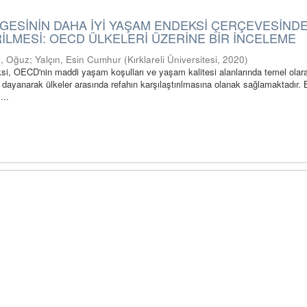
GESİNİN DAHA İYİ YAŞAM ENDEKSİ ÇERÇEVESİND
LMESİ: OECD ÜLKELERİ ÜZERİNE BİR İNCELEME
l, Oğuz
;
Yalçın, Esin Cumhur
(
Kırklareli Üniversitesi
,
2020
)
i, OECD'nin maddi yaşam koşulları ve yaşam kalitesi alanlarında temel olar
 dayanarak ülkeler arasında refahın karşılaştırılmasına olanak sağlamaktadır. 
...