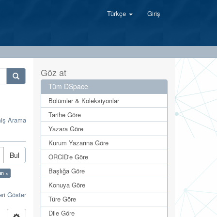
Türkçe
Giriş
Göz at
Tüm DSpace
Bölümler & Koleksiyonlar
Tarihe Göre
miş Arama
Yazara Göre
Kurum Yazarına Göre
Bul
ORCID'e Göre
Başlığa Göre
an ×
Konuya Göre
eri Göster
Türe Göre
Dile Göre