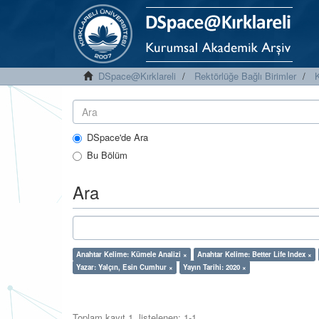
DSpace@Kırklareli
Rektörlüğe Bağlı Birimler
K
DSpace'de Ara
Bu Bölüm
Ara
Anahtar Kelime: Kümele Analizi ×
Anahtar Kelime: Better Life Index ×
Yazar: Yalçın, Esin Cumhur ×
Yayın Tarihi: 2020 ×
Toplam kayıt 1, listelenen: 1-1