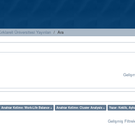
ırklareli Üniversitesi Yayınları
Ara
Geliş
Anahtar Kelime: Work-Life Balance ×
Anahtar Kelime: Cluster Analysis ×
Yazar: Keklik, Ayh
Gelişmiş Filtrel