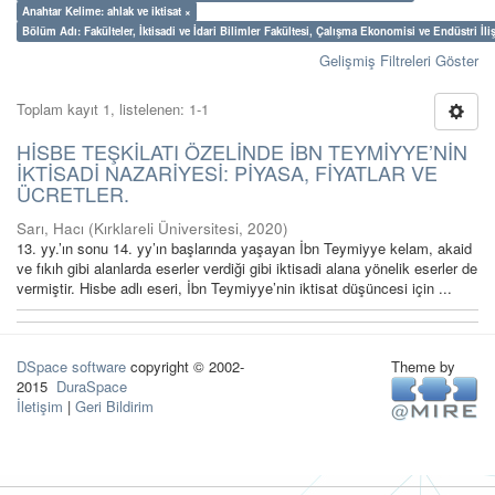
Anahtar Kelime: ahlak ve iktisat ×
Bölüm Adı: Fakülteler, İktisadi ve İdari Bilimler Fakültesi, Çalışma Ekonomisi ve Endüstri İl
Gelişmiş Filtreleri Göster
Toplam kayıt 1, listelenen: 1-1
HİSBE TEŞKİLATI ÖZELİNDE İBN TEYMİYYE’NİN
İKTİSADİ NAZARİYESİ: PİYASA, FİYATLAR VE
ÜCRETLER.
Sarı, Hacı
(
Kırklareli Üniversitesi
,
2020
)
13. yy.’ın sonu 14. yy’ın başlarında yaşayan İbn Teymiyye kelam, akaid
ve fıkıh gibi alanlarda eserler verdiği gibi iktisadi alana yönelik eserler de
vermiştir. Hisbe adlı eseri, İbn Teymiyye’nin iktisat düşüncesi için ...
DSpace software
copyright © 2002-
Theme by
2015
DuraSpace
İletişim
|
Geri Bildirim