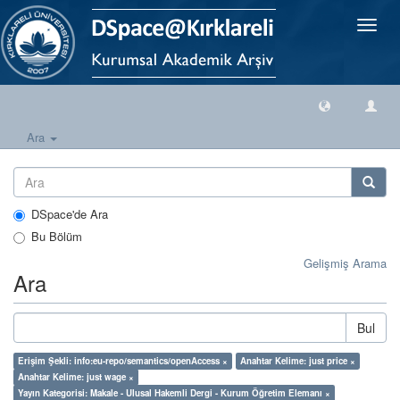
Geçiş
Yönlen
Ara
DSpace'de Ara
Bu Bölüm
Gelişmiş Arama
Ara
Bul
Erişim Şekli: info:eu-repo/semantics/openAccess ×
Anahtar Kelime: just price ×
Anahtar Kelime: just wage ×
Yayın Kategorisi: Makale - Ulusal Hakemli Dergi - Kurum Öğretim Elemanı ×