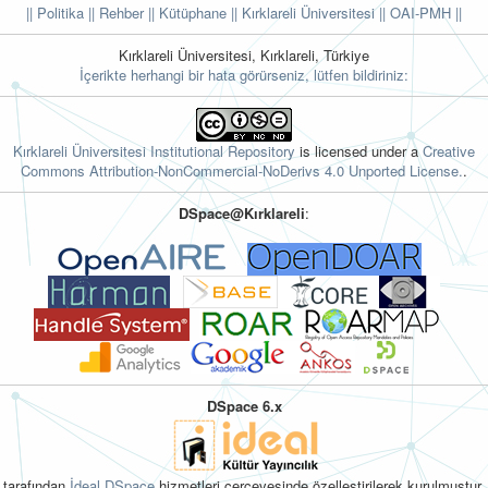
|| Politika
|| Rehber
|| Kütüphane
|| Kırklareli Üniversitesi ||
OAI-PMH ||
Kırklareli Üniversitesi, Kırklareli, Türkiye
İçerikte herhangi bir hata görürseniz, lütfen bildiriniz:
Kırklareli Üniversitesi Institutional Repository
is licensed under a
Creative
Commons Attribution-NonCommercial-NoDerivs 4.0 Unported License.
.
DSpace@Kırklareli
:
DSpace 6.x
tarafından
İdeal DSpace
hizmetleri çerçevesinde özelleştirilerek kurulmuştur.