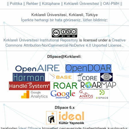
|| Politika
|| Rehber
|| Kütüphane
|| Kırklareli Üniversitesi ||
OAI-PMH ||
Kırklareli Üniversitesi, Kırklareli, Türkiye
İçerikte herhangi bir hata görürseniz, lütfen bildiriniz:
Kırklareli Üniversitesi Institutional Repository
is licensed under a
Creative
Commons Attribution-NonCommercial-NoDerivs 4.0 Unported License.
.
DSpace@Kırklareli
:
DSpace 6.x
tarafından
İdeal DSpace
hizmetleri çerçevesinde özelleştirilerek kurulmuştur.