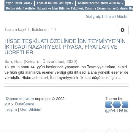
Yayın Tarihi: 2020 ×
Anahtar Kelime: adil fiyat ×
Anahtar Kelime: ahlak ve iktisat ×
Bölüm Adı: Fakülteler, İktisadi ve İdari Bilimler Fakültesi, Çalışma Ekonomisi ve Endüstri İl
Gelişmiş Filtreleri Göster
Toplam kayıt 1, listelenen: 1-1
HİSBE TEŞKİLATI ÖZELİNDE İBN TEYMİYYE’NİN
İKTİSADİ NAZARİYESİ: PİYASA, FİYATLAR VE
ÜCRETLER.
Sarı, Hacı
(
Kırklareli Üniversitesi
,
2020
)
13. yy.’ın sonu 14. yy’ın başlarında yaşayan İbn Teymiyye kelam, akaid
ve fıkıh gibi alanlarda eserler verdiği gibi iktisadi alana yönelik eserler de
vermiştir. Hisbe adlı eseri, İbn Teymiyye’nin iktisat düşüncesi için ...
DSpace software
copyright © 2002-
Theme by
2015
DuraSpace
İletişim
|
Geri Bildirim