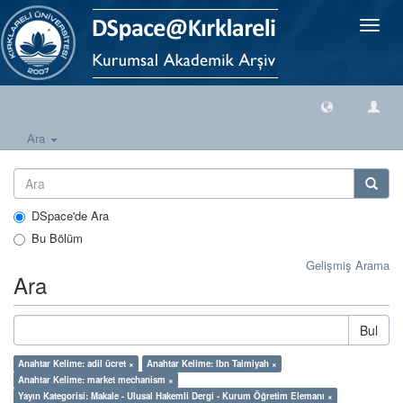
Geçiş
Yönlen
Ara
DSpace'de Ara
Bu Bölüm
Gelişmiş Arama
Ara
Bul
Anahtar Kelime: adil ücret ×
Anahtar Kelime: Ibn Taimiyah ×
Anahtar Kelime: market mechanism ×
Yayın Kategorisi: Makale - Ulusal Hakemli Dergi - Kurum Öğretim Elemanı ×