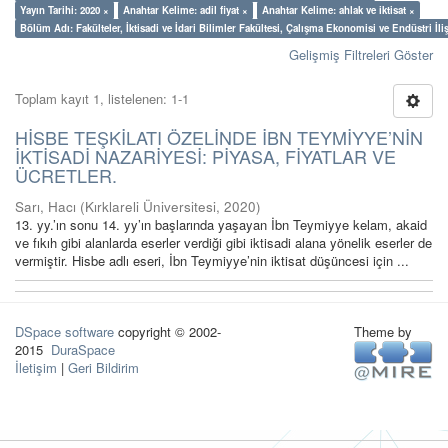
Yayın Tarihi: 2020 ×
Anahtar Kelime: adil fiyat ×
Anahtar Kelime: ahlak ve iktisat ×
Bölüm Adı: Fakülteler, İktisadi ve İdari Bilimler Fakültesi, Çalışma Ekonomisi ve Endüstri İl
Gelişmiş Filtreleri Göster
Toplam kayıt 1, listelenen: 1-1
HİSBE TEŞKİLATI ÖZELİNDE İBN TEYMİYYE’NİN
İKTİSADİ NAZARİYESİ: PİYASA, FİYATLAR VE
ÜCRETLER.
Sarı, Hacı
(
Kırklareli Üniversitesi
,
2020
)
13. yy.’ın sonu 14. yy’ın başlarında yaşayan İbn Teymiyye kelam, akaid
ve fıkıh gibi alanlarda eserler verdiği gibi iktisadi alana yönelik eserler de
vermiştir. Hisbe adlı eseri, İbn Teymiyye’nin iktisat düşüncesi için ...
DSpace software
copyright © 2002-
Theme by
2015
DuraSpace
İletişim
|
Geri Bildirim