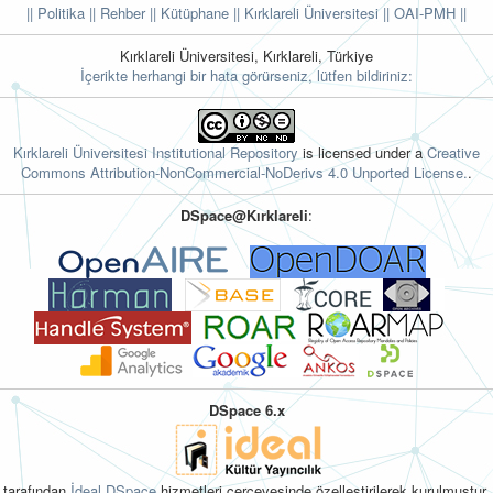
|| Politika
|| Rehber
|| Kütüphane
|| Kırklareli Üniversitesi ||
OAI-PMH ||
Kırklareli Üniversitesi, Kırklareli, Türkiye
İçerikte herhangi bir hata görürseniz, lütfen bildiriniz:
Kırklareli Üniversitesi Institutional Repository
is licensed under a
Creative
Commons Attribution-NonCommercial-NoDerivs 4.0 Unported License.
.
DSpace@Kırklareli
:
DSpace 6.x
tarafından
İdeal DSpace
hizmetleri çerçevesinde özelleştirilerek kurulmuştur.