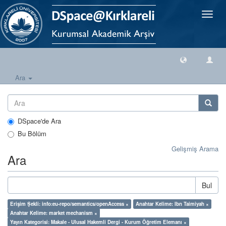
Geçiş
Yönlen
Ara
DSpace'de Ara
Bu Bölüm
Gelişmiş Arama
Ara
Bul
Erişim Şekli: info:eu-repo/semantics/openAccess ×
Anahtar Kelime: Ibn Taimiyah ×
Anahtar Kelime: market mechanism ×
Yayın Kategorisi: Makale - Ulusal Hakemli Dergi - Kurum Öğretim Elemanı ×