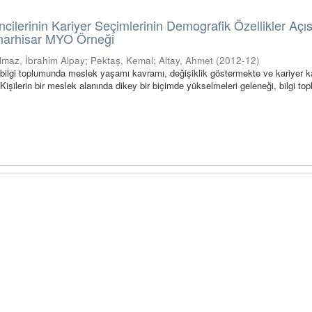
ncilerinin Kariyer Seçimlerinin Demografik Özellikler Açı
ınarhisar MYO Örneği
ılmaz, İbrahim Alpay
;
Pektaş, Kemal
;
Altay, Ahmet
(
2012-12
)
bilgi toplumunda meslek yaşamı kavramı, değişiklik göstermekte ve kariyer 
Kişilerin bir meslek alanında dikey bir biçimde yükselmeleri geleneği, bilgi t