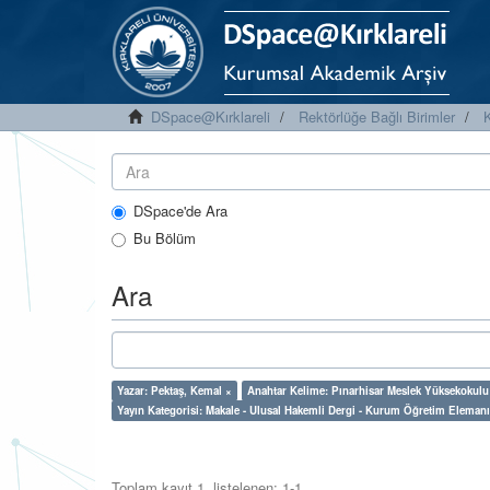
DSpace@Kırklareli
Rektörlüğe Bağlı Birimler
K
DSpace'de Ara
Bu Bölüm
Ara
Yazar: Pektaş, Kemal ×
Anahtar Kelime: Pınarhisar Meslek Yüksekokulu
Yayın Kategorisi: Makale - Ulusal Hakemli Dergi - Kurum Öğretim Elemanı
Toplam kayıt 1, listelenen: 1-1