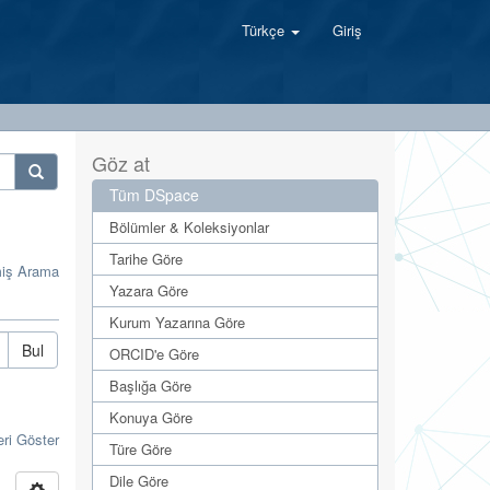
Türkçe
Giriş
Göz at
Tüm DSpace
Bölümler & Koleksiyonlar
Tarihe Göre
miş Arama
Yazara Göre
Kurum Yazarına Göre
Bul
ORCID'e Göre
Başlığa Göre
Konuya Göre
eri Göster
Türe Göre
Dile Göre