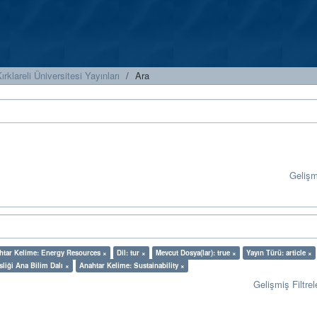
ırklareli Üniversitesi Yayınları
Ara
Geliş
htar Kelime: Energy Resources ×
Dil: tur ×
Mevcut Dosya(lar): true ×
Yayın Türü: article ×
sliği Ana Bilim Dalı ×
Anahtar Kelime: Sustainability ×
Gelişmiş Filtrel