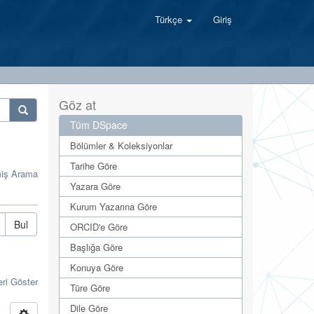
Türkçe
Giriş
Göz at
Tüm DSpace
Bölümler & Koleksiyonlar
Tarihe Göre
miş Arama
Yazara Göre
Kurum Yazarına Göre
Bul
ORCID'e Göre
Başlığa Göre
Konuya Göre
eri Göster
Türe Göre
Dile Göre