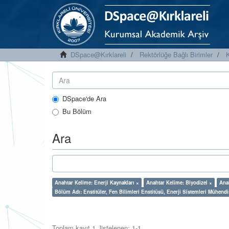
DSpace@Kırklareli
Rektörlüğe Bağlı Birimler
K
DSpace'de Ara
Bu Bölüm
Ara
Anahtar Kelime: Enerji Kaynakları ×
Anahtar Kelime: Biyodizel ×
Ana
Bölüm Adı: Enstitüler, Fen Bilimleri Enstitüsü, Enerji Sistemleri Mühendi
Toplam kayıt 1, listelenen: 1-1