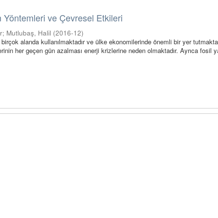
 Yöntemleri ve Çevresel Etkileri
r
;
Mutlubaş, Halil
(
2016-12
)
r birçok alanda kullanılmaktadır ve ülke ekonomilerinde önemli bir yer tutmaktad
rinin her geçen gün azalması enerji krizlerine neden olmaktadır. Ayrıca fosil yak