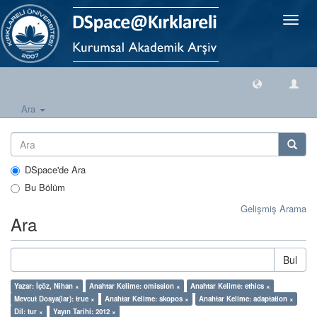
Geçiş
Yönlen
Ara
DSpace'de Ara
Bu Bölüm
Gelişmiş Arama
Ara
Bul
Yazar: İçöz, Nihan ×
Anahtar Kelime: omission ×
Anahtar Kelime: ethics ×
Mevcut Dosya(lar): true ×
Anahtar Kelime: skopos ×
Anahtar Kelime: adaptation ×
Dil: tur ×
Yayın Tarihi: 2012 ×