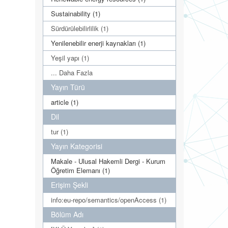
Sustainability (1)
Sürdürülebilirlilik (1)
Yenilenebilir enerji kaynakları (1)
Yeşil yapı (1)
... Daha Fazla
Yayın Türü
article (1)
Dil
tur (1)
Yayın Kategorisi
Makale - Ulusal Hakemli Dergi - Kurum
Öğretim Elemanı (1)
Erişim Şekli
info:eu-repo/semantics/openAccess (1)
Bölüm Adı