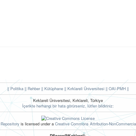
|| Politika
|| Rehber
|| Kütüphane
|| Kırklareli Üniversitesi ||
OAI-PMH ||
Kırklareli Üniversitesi, Kırklareli, Türkiye
İçerikte herhangi bir hata görürseniz, lütfen bildiriniz:
l Repository
is licensed under a
Creative Commons Attribution-NonCommercial
DSpace@Kırklareli
: