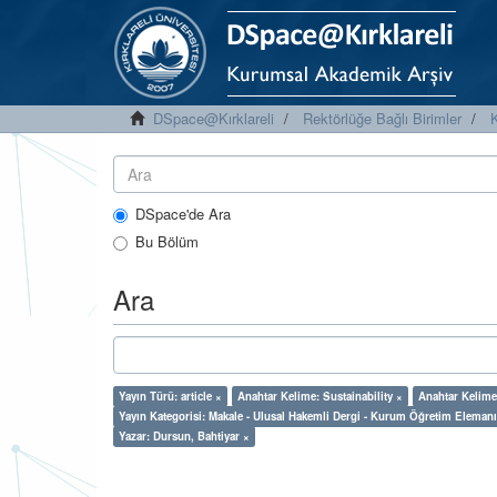
DSpace@Kırklareli
Rektörlüğe Bağlı Birimler
K
DSpace'de Ara
Bu Bölüm
Ara
Yayın Türü: article ×
Anahtar Kelime: Sustainability ×
Anahtar Kelime
Yayın Kategorisi: Makale - Ulusal Hakemli Dergi - Kurum Öğretim Elemanı
Yazar: Dursun, Bahtiyar ×