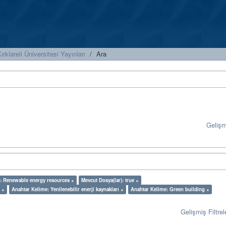
ırklareli Üniversitesi Yayınları
Ara
Geliş
: Renewable energy resources ×
Mevcut Dosya(lar): true ×
 ×
Anahtar Kelime: Yenilenebilir enerji kaynakları ×
Anahtar Kelime: Green building ×
Gelişmiş Filtrel