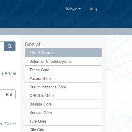
Türkçe
Giriş
Göz at
Tüm DSpace
Bölümler & Koleksiyonlar
Tarihe Göre
miş Arama
Yazara Göre
Kurum Yazarına Göre
Bul
ORCID'e Göre
Başlığa Göre
Konuya Göre
Türe Göre
eri Göster
Dile Göre