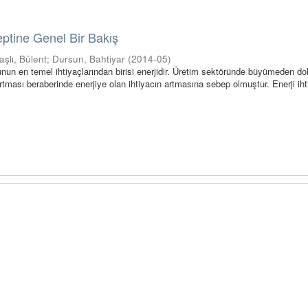
eptine Genel Bir Bakış
şlı, Bülent
;
Dursun, Bahtiyar
(
2014-05
)
n en temel ihtiyaçlarından birisi enerjidir. Üretim sektöründe büyümeden do
artması beraberinde enerjiye olan ihtiyacın artmasına sebep olmuştur. Enerji iht