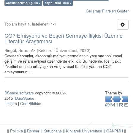
Anahtar Kelime: Eğitim ×
Yayın Tarihi: 2020 ×
Gelişmiş Filtreleri Göster
Toplam kayıt 1, listelenen: 1-1
CO? Emisyonu ve Beşeri Sermaye İlişkisi Üzerine
Literatür Araştırması
Bingül, Berna Ak
(
Kırklareli Üniversitesi
,
2020
)
Çevreselsorunlar, ekonomik maliyet içermelerinin yanı sıra toplumsal
gelişim ve refahseviyesi üzerinde de etkilidir. Bu nedenle, fosil yakıt
tüketimi sonucu ortayaçıkan ve çevresel tahribat yaratan CO?
emisyonunun, ...
DSpace software
copyright © 2002-
Theme by
2015
DuraSpace
İletişim
|
Geri Bildirim
|| Politika
|| Rehber
|| Kütüphane
|| Kırklareli Üniversitesi ||
OAI-PMH ||