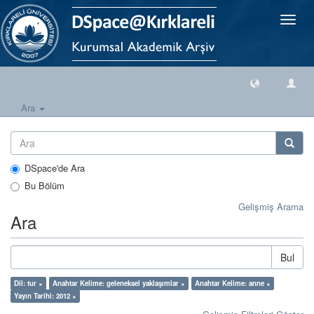
Geçiş
Yönlen
Ara
DSpace'de Ara
Bu Bölüm
Gelişmiş Arama
Ara
Bul
Dil: tur ×
Anahtar Kelime: geleneksel yaklaşımlar ×
Anahtar Kelime: anne ×
Yayın Tarihi: 2012 ×