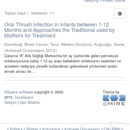
Gelişmiş Filtreleri Göster
Toplam kayıt 1, listelenen: 1-1
Oral Thrush Infection in Infants between 1-12
Months and Approaches the Traditional used by
Mothers for Treatment
Demirbağ, Birsel Canan
;
Tanır, Meltem Kürtüncü
;
Kuğuoğlu, Sema
(
Kırklareli Üniversitesi
,
2012
)
Çalışma “A” Aile Sağlığı Merkezine bir ay içerisinde gelen pamukçuk
enfeksiyonuna sahip 1-12 ay arası bebeklerin enfeksiyon nedenleri ve
annelerin tedaviye yönelik kullandıkları geleneksel yöntemleri analiz
etmek amacı ile ...
DSpace software
copyright © 2002-
Theme by
2015
DuraSpace
İletişim
|
Geri Bildirim
|| Politika
|| Rehber
|| Kütüphane
|| Kırklareli Üniversitesi ||
OAI-PMH ||