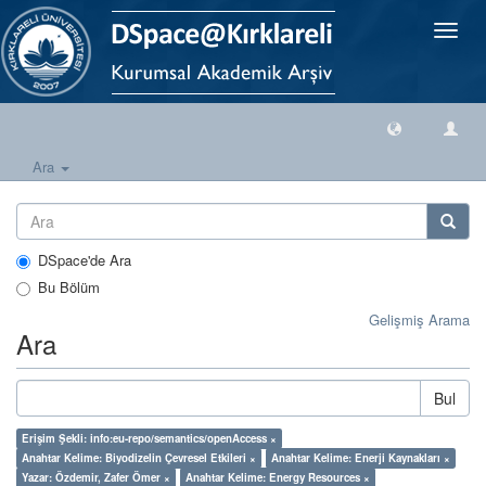
Geçiş
Yönlen
Ara
DSpace'de Ara
Bu Bölüm
Gelişmiş Arama
Ara
Bul
Erişim Şekli: info:eu-repo/semantics/openAccess ×
Anahtar Kelime: Biyodizelin Çevresel Etkileri ×
Anahtar Kelime: Enerji Kaynakları ×
Yazar: Özdemir, Zafer Ömer ×
Anahtar Kelime: Energy Resources ×