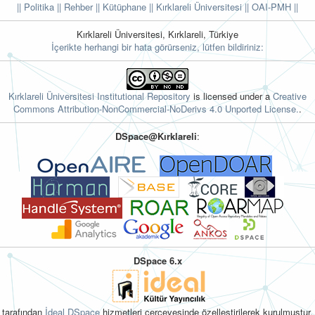
|| Politika
|| Rehber
|| Kütüphane
|| Kırklareli Üniversitesi ||
OAI-PMH ||
Kırklareli Üniversitesi, Kırklareli, Türkiye
İçerikte herhangi bir hata görürseniz, lütfen bildiriniz:
Kırklareli Üniversitesi Institutional Repository
is licensed under a
Creative
Commons Attribution-NonCommercial-NoDerivs 4.0 Unported License.
.
DSpace@Kırklareli
:
DSpace 6.x
tarafından
İdeal DSpace
hizmetleri çerçevesinde özelleştirilerek kurulmuştur.