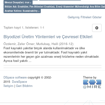
Mevcut Dosya(lar): true ×
Bölüm Adı: Enstitüler, Fen Bilimleri Enstitüsü, Enerji Sistemleri Mühendisliği Ana Bilim Dal
Anahtar Kelime: Sustainability ×
Gelişmiş Filtreleri Göster
Toplam kayıt 1, listelenen: 1-1
Biyodizel Üretim Yöntemleri ve Çevresel Etkileri
Özdemir, Zafer Ömer
;
Mutlubaş, Halil
(
2016-12
)
Fosil kaynaklı yakıtlar birçok alanda kullanılmaktadır ve ülke
ekonomilerinde önemli bir yer tutmaktadır. Fosil kaynaklı yakıt
rezervlerinin her geçen gün azalması enerji krizlerine neden olmaktadır.
Ayrıca fosil yakıtlı ...
DSpace software
copyright © 2002-
Theme by
2015
DuraSpace
İletişim
|
Geri Bildirim