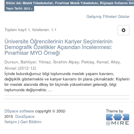
Bölüm Adı: Meslek Yüksekokulları, Pınarhisar Meslek Yüksekokulu, Bilgisayar Kullanımı Bö
Yayın Tarihi: 2012 ×
Gelişmiş Filtreleri Göster
Toplam kayıt 1, listelenen: 1-1
Üniversite Öğrencilerinin Kariyer Seçimlerinin
Demografik Özellikler Açısından İncelenmesi:
Pınarhisar MYO Örneği
Dursun, Bahtiyar
;
Yılmaz, İbrahim Alpay
;
Pektaş, Kemal
;
Altay,
Ahmet
(
2012-12
)
İçinde bulunduğumuz bilgi toplumunda meslek yaşamı kavramı,
değişiklik göstermekte ve kariyer kavramı ön plana çıkmaktadır. Kişilerin
bir meslek alanında dikey bir biçimde yükselmeleri geleneği, bilgi
toplumunda değişmekte; ...
DSpace software
copyright © 2002-
Theme by
2015
DuraSpace
İletişim
|
Geri Bildirim