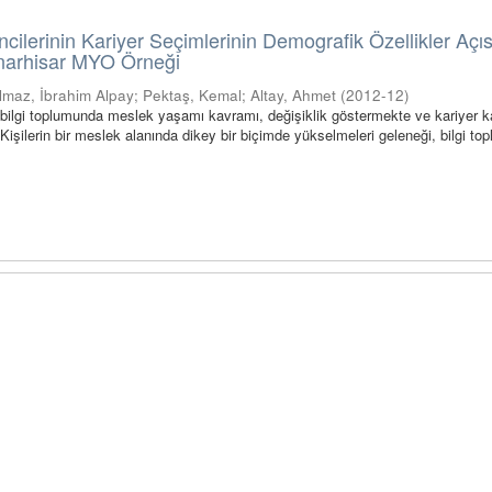
ncilerinin Kariyer Seçimlerinin Demografik Özellikler Açı
ınarhisar MYO Örneği
ılmaz, İbrahim Alpay
;
Pektaş, Kemal
;
Altay, Ahmet
(
2012-12
)
bilgi toplumunda meslek yaşamı kavramı, değişiklik göstermekte ve kariyer 
Kişilerin bir meslek alanında dikey bir biçimde yükselmeleri geleneği, bilgi t