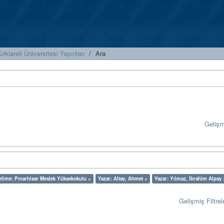
ırklareli Üniversitesi Yayınları
Ara
Geliş
elime: Pınarhisar Meslek Yüksekokulu ×
Yazar: Altay, Ahmet ×
Yazar: Yılmaz, İbrahim Alpay 
Gelişmiş Filtrel