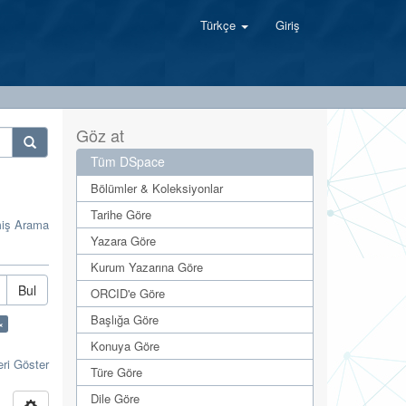
Türkçe
Giriş
Göz at
Tüm DSpace
Bölümler & Koleksiyonlar
Tarihe Göre
miş Arama
Yazara Göre
Kurum Yazarına Göre
Bul
ORCID'e Göre
Başlığa Göre
×
Konuya Göre
eri Göster
Türe Göre
Dile Göre