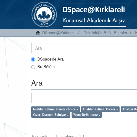
DSpace@Kırklareli
Rektörlüğe Bağlı Birimler
K
DSpace'de Ara
Bu Bölüm
Ara
Anahtar Kelime: Career choice ×
Anahtar Kelime: Career ×
Anahtar K
Yazar: Dursun, Bahtiyar ×
Yayın Tarihi: 2012 ×
Toplam kayıt 1, listelenen: 1-1