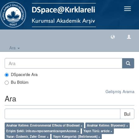
Geçiş
Yönlen
Ara
DSpace'de Ara
Bu Bölüm
Gelişmiş Arama
Ara
Bul
Anahtar Kelime: Environmental Effects of Biodiesel ×
Anahtar Kelime: Biyoenerji ×
Erişim Şekli: info:eu-repo/semantics/openAccess ×
Yayın Türü: article ×
Yazar: Özdemir, Zafer Ömer ×
Yayın Kategorisi: [Belirlenecek] ×