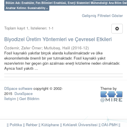
Bölüm Adı: Enstitüler, Fen Bilimleri Enstitüsü, Enerji Sistemleri Mühendisliği Ana Bilim Dal
Anahtar Kelime: Sustainability ×
Gelişmiş Filtreleri Göster
Toplam kayıt 1, listelenen: 1-1
Biyodizel Üretim Yöntemleri ve Çevresel Etkileri
Özdemir, Zafer Ömer
;
Mutlubaş, Halil
(
2016-12
)
Fosil kaynaklı yakıtlar birçok alanda kullanılmaktadır ve ülke
ekonomilerinde önemli bir yer tutmaktadır. Fosil kaynaklı yakıt
rezervlerinin her geçen gün azalması enerji krizlerine neden olmaktadır.
Ayrıca fosil yakıtlı ...
DSpace software
copyright © 2002-
Theme by
2015
DuraSpace
İletişim
|
Geri Bildirim
|| Politika
|| Rehber
|| Kütüphane
|| Kırklareli Üniversitesi ||
OAI-PMH ||