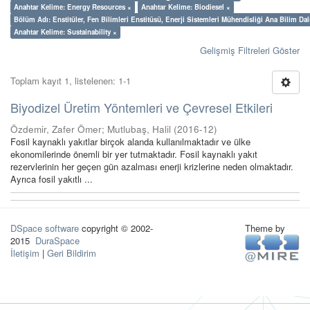
Anahtar Kelime: Energy Resources ×
Anahtar Kelime: Biodiesel ×
Bölüm Adı: Enstitüler, Fen Bilimleri Enstitüsü, Enerji Sistemleri Mühendisliği Ana Bilim Dal
Anahtar Kelime: Sustainability ×
Gelişmiş Filtreleri Göster
Toplam kayıt 1, listelenen: 1-1
Biyodizel Üretim Yöntemleri ve Çevresel Etkileri
Özdemir, Zafer Ömer
;
Mutlubaş, Halil
(
2016-12
)
Fosil kaynaklı yakıtlar birçok alanda kullanılmaktadır ve ülke
ekonomilerinde önemli bir yer tutmaktadır. Fosil kaynaklı yakıt
rezervlerinin her geçen gün azalması enerji krizlerine neden olmaktadır.
Ayrıca fosil yakıtlı ...
DSpace software
copyright © 2002-
Theme by
2015
DuraSpace
İletişim
|
Geri Bildirim