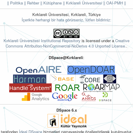
|| Politika
|| Rehber
|| Kütüphane
|| Kırklareli Üniversitesi ||
OAI-PMH ||
Kırklareli Üniversitesi, Kırklareli, Türkiye
İçerikte herhangi bir hata görürseniz, lütfen bildiriniz:
Kırklareli Üniversitesi Institutional Repository
is licensed under a
Creative
Commons Attribution-NonCommercial-NoDerivs 4.0 Unported License.
.
DSpace@Kırklareli
:
DSpace 6.x
tarafından
İdeal DSpace
hizmetleri çerçevesinde özelleştirilerek kurulmuştur.