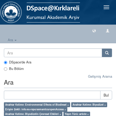
Geçiş
Yönlen
Ara
DSpace'de Ara
Bu Bölüm
Gelişmiş Arama
Ara
Bul
Anahtar Kelime: Environmental Effects of Biodiesel ×
Anahtar Kelime: Biyodizel ×
Erişim Şekli: info:eu-repo/semantics/openAccess ×
Anahtar Kelime: Biyodizelin Çevresel Etkileri ×
Yayın Türü: article ×