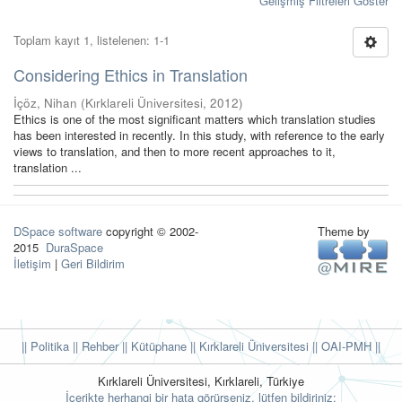
Gelişmiş Filtreleri Göster
Toplam kayıt 1, listelenen: 1-1
Considering Ethics in Translation
İçöz, Nihan
(
Kırklareli Üniversitesi
,
2012
)
Ethics is one of the most significant matters which translation studies
has been interested in recently. In this study, with reference to the early
views to translation, and then to more recent approaches to it,
translation ...
DSpace software
copyright © 2002-
Theme by
2015
DuraSpace
İletişim
|
Geri Bildirim
|| Politika
|| Rehber
|| Kütüphane
|| Kırklareli Üniversitesi ||
OAI-PMH ||
Kırklareli Üniversitesi, Kırklareli, Türkiye
İçerikte herhangi bir hata görürseniz, lütfen bildiriniz: