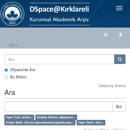
Geçiş
Yönlen
Ara
DSpace'de Ara
Bu Bölüm
Gelişmiş Arama
Ara
Bul
Yayın Türü: article ×
Anahtar Kelime: adaptation ×
Erişim Şekli: info:eu-repo/semantics/openAccess ×
Yayın Tarihi: 2012 ×