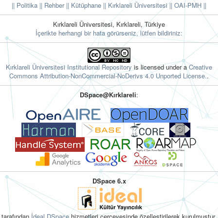
|| Politika
|| Rehber
|| Kütüphane
|| Kırklareli Üniversitesi ||
OAI-PMH ||
Kırklareli Üniversitesi, Kırklareli, Türkiye
İçerikte herhangi bir hata görürseniz, lütfen bildiriniz:
Kırklareli Üniversitesi Institutional Repository
is licensed under a
Creative
Commons Attribution-NonCommercial-NoDerivs 4.0 Unported License.
.
DSpace@Kırklareli
:
DSpace 6.x
tarafından
İdeal DSpace
hizmetleri çerçevesinde özelleştirilerek kurulmuştur.