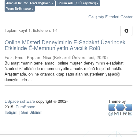
Anahtar Kelime: Aracı değişken ×
Bölüm Adı: [KLÜ Yayınları] ×
Yayın Tarihi: 2020 ×
Gelişmiş Filtreleri Göster
Toplam kayıt 1, listelenen: 1-1
Online Müşteri Deneyiminin E-Sadakat Üzerindeki
Etkisinde E-Memnuniyetin Aracılık Rolü
Faiz, Emel
;
Kaplan, Nisa
(
Kırklareli Üniversitesi
,
2020
)
Bu araştırmanın temel amacı, online müşteri deneyiminin e-sadakat
üzerindeki etkisinde e-memnuniyetin aracılık rolünü tespit etmektir.
Araştırmada, online ortamda kitap satın alan müşterilerin yaşadığı
deneyimlerin ...
DSpace software
copyright © 2002-
Theme by
2015
DuraSpace
İletişim
|
Geri Bildirim