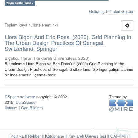
Yayın Tarihi: 2020 ×
Gelişmiş Filtreleri Göster
Toplam kayıt 1, listelenen: 1-1
Liora Bigon And Eric Ross. (2020). Grid Planning In
The Urban Design Practices Of Senegal.
Switzerland: Springer
Biçakcı, Harun
(
Kırklareli Üniversitesi
,
2020
)
Bu çalışma Liora Bigon ve Eric Ross’un (2020) Grid Planning in the
Urban Design Practices of Senegal. Switzerland: Springer çalışmalarının
bir incelemesini içermektedir.
DSpace software
copyright © 2002-
Theme by
2015
DuraSpace
İletişim
|
Geri Bildirim
|| Politika
|| Rehber
|| Kütüphane
|| Kırklareli Üniversitesi ||
OAI-PMH ||