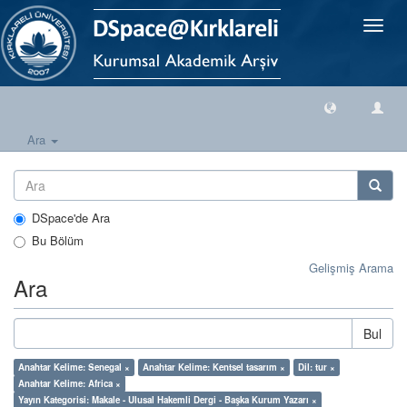
Geçiş
Yönlen
Ara
DSpace'de Ara
Bu Bölüm
Gelişmiş Arama
Ara
Bul
Anahtar Kelime: Senegal ×
Anahtar Kelime: Kentsel tasarım ×
Dil: tur ×
Anahtar Kelime: Africa ×
Yayın Kategorisi: Makale - Ulusal Hakemli Dergi - Başka Kurum Yazarı ×