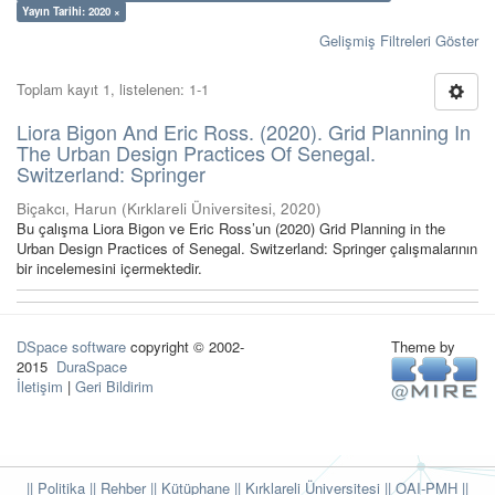
Yayın Tarihi: 2020 ×
Gelişmiş Filtreleri Göster
Toplam kayıt 1, listelenen: 1-1
Liora Bigon And Eric Ross. (2020). Grid Planning In
The Urban Design Practices Of Senegal.
Switzerland: Springer
Biçakcı, Harun
(
Kırklareli Üniversitesi
,
2020
)
Bu çalışma Liora Bigon ve Eric Ross’un (2020) Grid Planning in the
Urban Design Practices of Senegal. Switzerland: Springer çalışmalarının
bir incelemesini içermektedir.
DSpace software
copyright © 2002-
Theme by
2015
DuraSpace
İletişim
|
Geri Bildirim
|| Politika
|| Rehber
|| Kütüphane
|| Kırklareli Üniversitesi ||
OAI-PMH ||