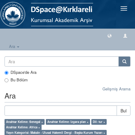
Geçiş
Yönlen
Ara
DSpace'de Ara
Bu Bölüm
Gelişmiş Arama
Ara
Bul
Anahtar Kelime: Senegal ×
Anahtar Kelime: Izgara plan ×
Dil: tur ×
Anahtar Kelime: Africa ×
Yayın Kategorisi: Makale - Ulusal Hakemli Dergi - Başka Kurum Yazarı ×