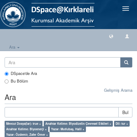
Geçiş
Yönlen
Ara
DSpace'de Ara
Bu Bölüm
Gelişmiş Arama
Ara
Bul
Mevcut Dosya(lar): true ×
Anahtar Kelime: Biyodizelin Çevresel Etkileri ×
Dil: tur ×
Anahtar Kelime: Biyoenerji ×
Yazar: Mutlubaş, Halil ×
Yazar: Özdemir, Zafer Ömer ×