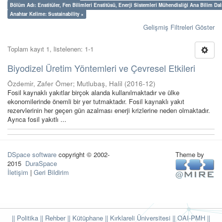
Bölüm Adı: Enstitüler, Fen Bilimleri Enstitüsü, Enerji Sistemleri Mühendisliği Ana Bilim Dal
Anahtar Kelime: Sustainability ×
Gelişmiş Filtreleri Göster
Toplam kayıt 1, listelenen: 1-1
Biyodizel Üretim Yöntemleri ve Çevresel Etkileri
Özdemir, Zafer Ömer
;
Mutlubaş, Halil
(
2016-12
)
Fosil kaynaklı yakıtlar birçok alanda kullanılmaktadır ve ülke
ekonomilerinde önemli bir yer tutmaktadır. Fosil kaynaklı yakıt
rezervlerinin her geçen gün azalması enerji krizlerine neden olmaktadır.
Ayrıca fosil yakıtlı ...
DSpace software
copyright © 2002-
Theme by
2015
DuraSpace
İletişim
|
Geri Bildirim
|| Politika
|| Rehber
|| Kütüphane
|| Kırklareli Üniversitesi ||
OAI-PMH ||