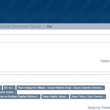
ırklareli Üniversitesi Yayınları
Ara
Geliş
×
Dil: tur ×
Yayın Kategorisi: Makale - Ulusal Hakemli Dergi - Kurum Öğretim Elemanı ×
mele Analizi ×
misi ve Endüstri İlişkileri Bölümü ×
Yazar: Keklik, Ayhan ×
Yazar: Yalçın, Esin Cumhur ×
Gelişmiş Filtrel