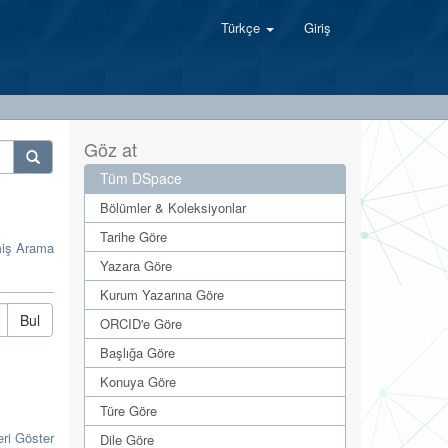
Türkçe
Giriş
Göz at
Tüm DSpace
Bölümler & Koleksiyonlar
Tarihe Göre
miş Arama
Yazara Göre
Kurum Yazarına Göre
Bul
ORCID'e Göre
Başlığa Göre
Konuya Göre
Türe Göre
eri Göster
Dile Göre