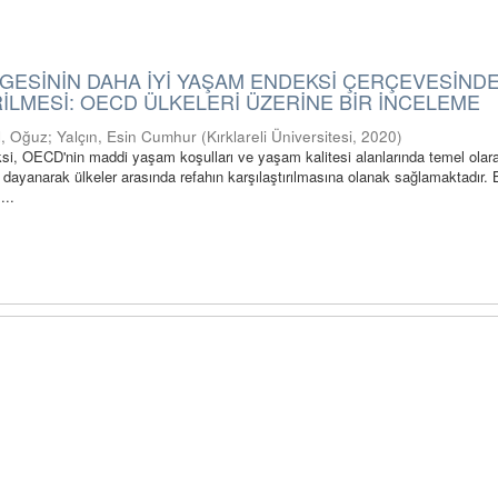
GESİNİN DAHA İYİ YAŞAM ENDEKSİ ÇERÇEVESİND
LMESİ: OECD ÜLKELERİ ÜZERİNE BİR İNCELEME
l, Oğuz
;
Yalçın, Esin Cumhur
(
Kırklareli Üniversitesi
,
2020
)
i, OECD'nin maddi yaşam koşulları ve yaşam kalitesi alanlarında temel olar
 dayanarak ülkeler arasında refahın karşılaştırılmasına olanak sağlamaktadır. 
...