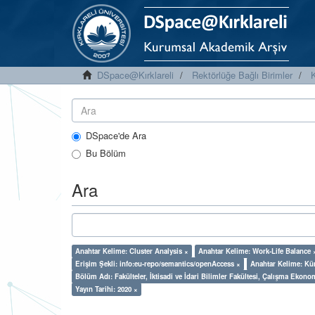
DSpace@Kırklareli
Rektörlüğe Bağlı Birimler
K
DSpace'de Ara
Bu Bölüm
Ara
Anahtar Kelime: Cluster Analysis ×
Anahtar Kelime: Work-Life Balance 
Erişim Şekli: info:eu-repo/semantics/openAccess ×
Anahtar Kelime: Kü
Bölüm Adı: Fakülteler, İktisadi ve İdari Bilimler Fakültesi, Çalışma Ekono
Yayın Tarihi: 2020 ×